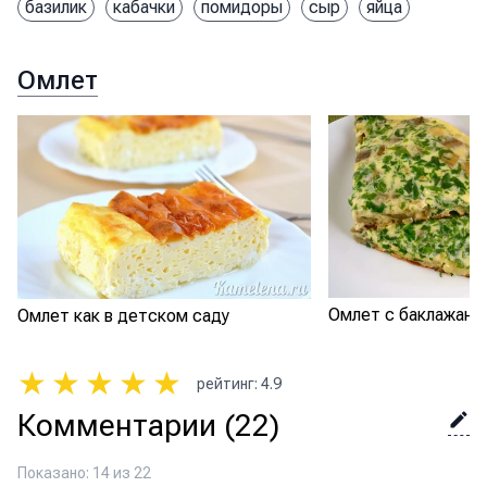
базилик
кабачки
помидоры
сыр
яйца
Омлет
Омлет с баклажана
Омлет как в детском саду
★
★
★
★
★
рейтинг
:
4.9
Комментарии
(22)
Показано: 14 из 22