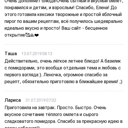
Очень дополняет блюда!Очень сытный и вкусный омлет,
понравился и детям, и взрослым! Спасибо, Елена! До
этого готовила кексики творожные и простой яблочный
пирог по вашим рецептам, всё получилось шедеврально
идеально вкусно и просто! Ваш сайт - бесценное
открытие🥰🙏❤️
Таша
13.07.2019 08:13
Действительно, очень лёгкое летнее блюдо! А базилик
с помидорами, это вообще отдельная тема и любовь с
первого взгляда:). Леночка, огромное спасибо за
рецепт, обязательно приготовлю в ближайшее время! ;)
Лариса
31.07.2019 07:02
Приготовила на завтрак. Просто. Быстро. Очень
вкусное сочетание тёплого омлета и сырого
сладковатого помидора. Спасибо за прекрасную идею в