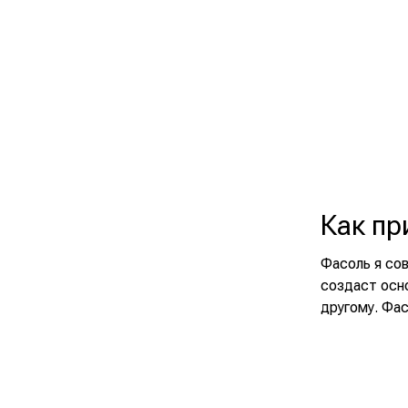
Как пр
Фасоль я со
создаст осно
другому. Фас