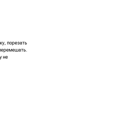
ку, порезать
 перемешать.
у не