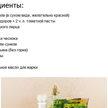
диенты
:
оли (в сухом виде, желательно красной)
идоров + 2 ч. л. томатной пасты
дкого перца
ка чеснока
ели-сунели
мьяна (без горки)
зы
ное масло для жарки