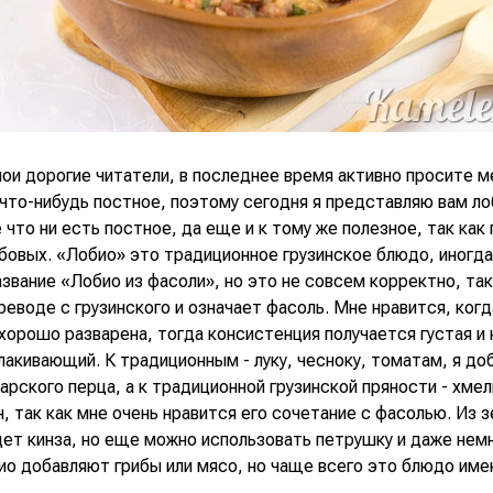
мои дорогие читатели, в последнее время активно просите м
что-нибудь постное, поэтому сегодня я представляю вам лоб
что ни есть постное, да еще и к тому же полезное, так как
обовых. «Лобио» это традиционное грузинское блюдо, иногд
звание «Лобио из фасоли», но это не совсем корректно, так
реводе с грузинского и означает фасоль. Мне нравится, когд
хорошо разварена, тогда консистенция получается густая и
олакивающий. К традиционным - луку, чесноку, томатам, я д
арского перца, а к традиционной грузинской пряности - хмел
, так как мне очень нравится его сочетание с фасолью. Из 
дет кинза, но еще можно использовать петрушку и даже нем
ио добавляют грибы или мясо, но чаще всего это блюдо име