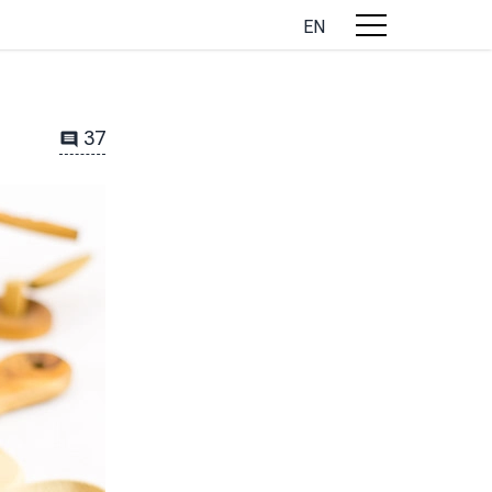
EN
37