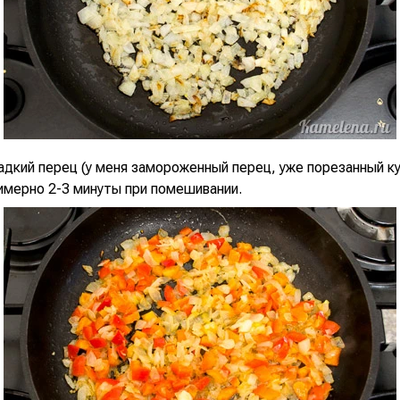
дкий перец (у меня замороженный перец, уже порезанный ку
имерно 2-3 минуты при помешивании.