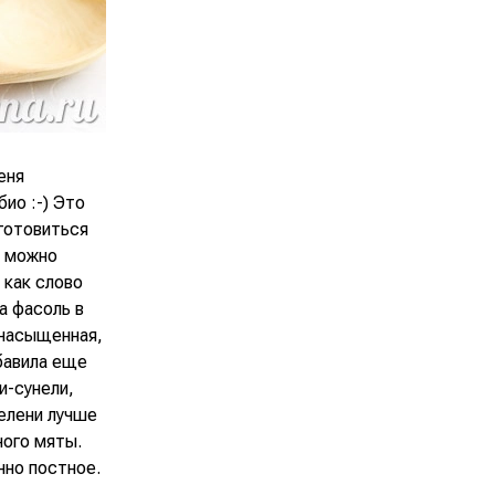
еня
ио :-) Это
 готовиться
а можно
 как слово
а фасоль в
 насыщенная,
обавила еще
и-сунели,
зелени лучше
ного мяты.
нно постное.