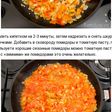
ить кипятком на 2-3 минуты, затем надрезать и снять шкур
очками. Добавить в сковороду помидоры и томатную пасту,
ользуете хорошие сезонные помидоры можно томатную паст
а с «зимними» же помидорами это очень желательно.