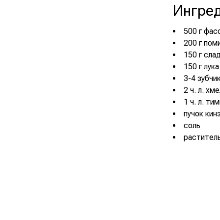
Ингре
500 г фас
200 г пом
150 г сла
150 г лука
3-4 зубчи
2 ч. л. хм
1 ч. л. ти
пучок кин
соль
раститель