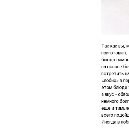
Так как вы, 
приготовить 
блюдо самое 
на основе б
встретить на
«лобио» в пе
этом блюде 
а вкус - обв
немного болг
еще и тимьян
всего подой
Иногда в лоб