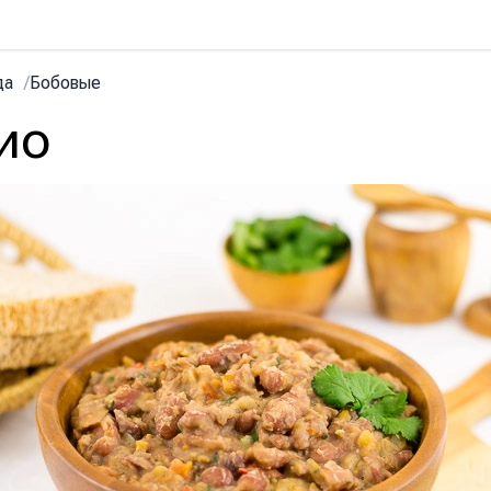
да
/
Бобовые
ио