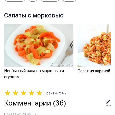
Салаты с морковью
Необычный салат с морковью и
Салат из вареной м
огурцом
★
★
★
★
★
рейтинг
:
4.7
Комментарии
(36)
Показано: 20 из 36