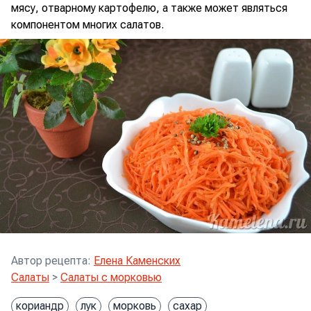
мясу, отварному картофелю, а также может являться
компонентом многих салатов.
Автор рецепта
:
Елена Каменских
Салаты
>
Салаты с морковью
кориандр
лук
морковь
сахар