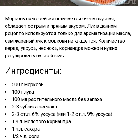
Морковь по-корейски получается очень вкусная,
обладает острым и пряным вкусом. Лук в данном
рецепте используется только для ароматизации масла,
сам жареный лук к моркови не кладется. Количество
перца, уксуса, чеснока, кориандра можно и нужно
регулировать на свой вкус.
Ингредиенты
:
500 г моркови
100 г лука
100 мл растительного масла без запаха
2-3 зубчика чеснока
2-3 ст.л. 6% уксуса (или 1-2 ст.л. 9% уксуса)
1 ч.л. молотого кориандра
1 ч.л. сахара
1/2 ч.л. соли