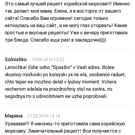
Это самый лучший рецепт корейской моркови!!! Именно
так делает моя мама. Елена, я в восторге от вашего
сайта! Спасибо Вам огромное! сегодня только
наткнулась на ваш сайт, и не могу глаз оторвать! Какие
простые и вкусные рецепты! Уже к вечеру приготовила
три блюда. Спасибо еще раз! в закладочки))))
Solnishko
19.04.2014 13:22
Lenochka! Eshe odno "Spasibo" v Vash adres. Bolee
vkusnoy morkovki po koreyski ya ne ela, osobenno raduet,
chto teper ee mozhno delat v lyuboy moment. Vchera
vecherom sdelala na prazdnichniy stol na zavtra, no
segodnya mi s udovolstviem ee uzhe poprobivali.
Марина
27.02.2016 13:18
Ураааааа!!! Я наконец-то приготовила сама корейскую
морковку. Замечательный рецепт! Все получается с