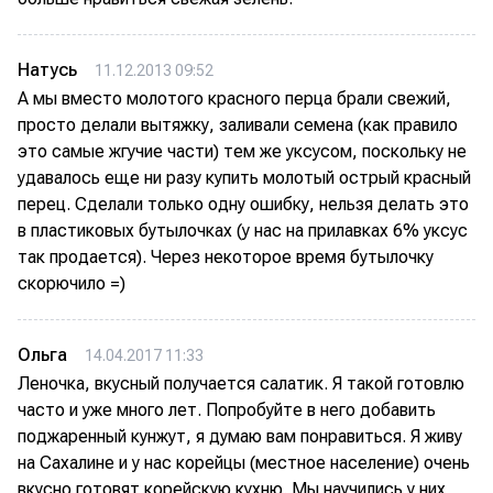
Натусь
11.12.2013 09:52
А мы вместо молотого красного перца брали свежий,
просто делали вытяжку, заливали семена (как правило
это самые жгучие части) тем же уксусом, поскольку не
удавалось еще ни разу купить молотый острый красный
перец. Сделали только одну ошибку, нельзя делать это
в пластиковых бутылочках (у нас на прилавках 6% уксус
так продается). Через некоторое время бутылочку
скорючило =)
Ольга
14.04.2017 11:33
Леночка, вкусный получается салатик. Я такой готовлю
часто и уже много лет. Попробуйте в него добавить
поджаренный кунжут, я думаю вам понравиться. Я живу
на Сахалине и у нас корейцы (местное население) очень
вкусно готовят корейскую кухню. Мы научились у них