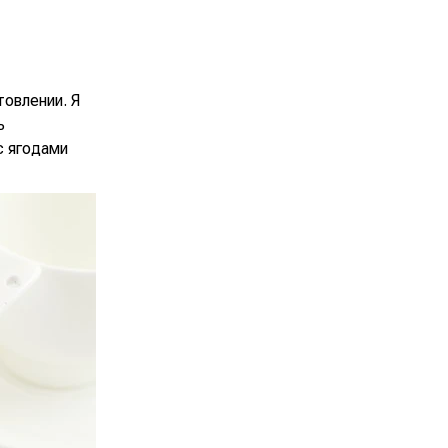
товлении. Я
ь
с ягодами