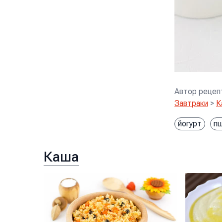
Автор рецеп
Завтраки
>
К
йогурт
п
Каша