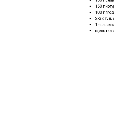
150 г сли
150 г йог
100 г ягод
2-3 ст. л.
1 ч. л. ва
щепотка 