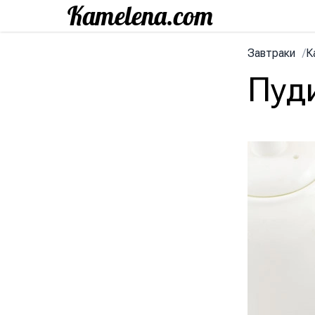
Завтраки
/
К
Пуд