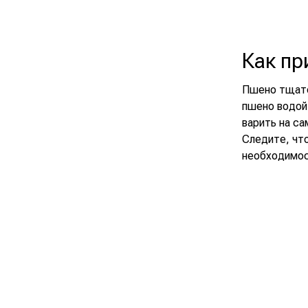
Как пр
Пшено тщате
пшено водой 
варить на са
Следите, чт
необходимос