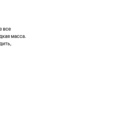
з все
дкая масса.
дить,