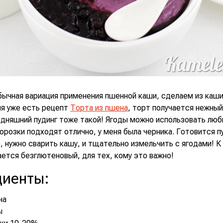
бычная вариация применения пшенной каши, сделаем из каш
ня уже есть рецепт
Торта из пшена
, торт получается нежный
одняшний пудинг тоже такой! Ягоды можно использовать люб
орозки подходят отлично, у меня была черника. Готовится п
 нужно сварить кашу, и тщательно измельчить с ягодами! К
ается безглютеновый, для тех, кому это важно!
диенты
:
на
ы