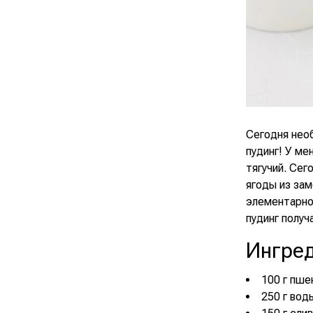
Сегодня нео
пудинг! У ме
тягучий. Сег
ягоды из зам
элементарно,
пудинг получ
Ингре
100 г пше
250 г вод