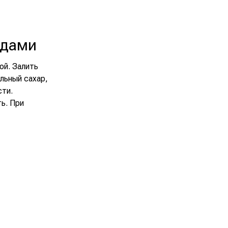
одами
ой. Залить
ильный сахар,
сти.
ь. При