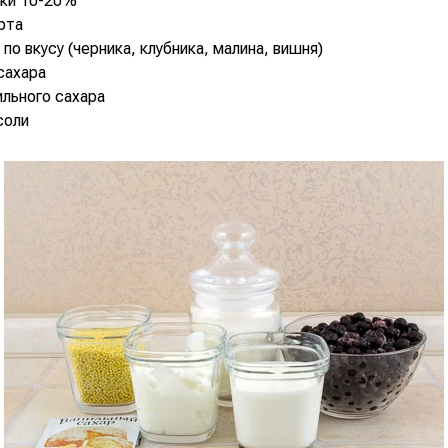
вки 10-20%
урта
 по вкусу (черника, клубника, малина, вишня)
 сахара
нильного сахара
соли