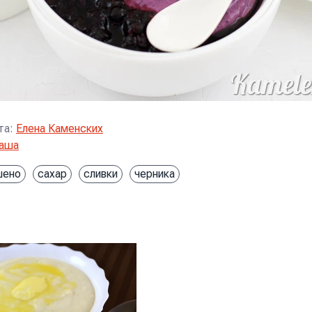
та
:
Елена Каменских
аша
шено
сахар
сливки
черника