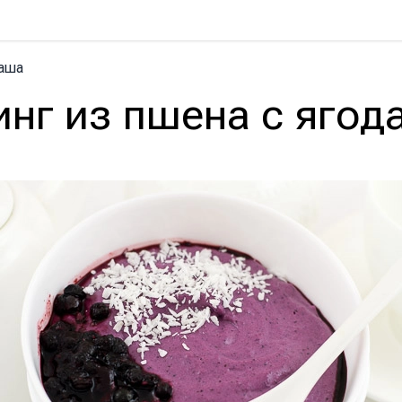
аша
инг из пшена с ягод