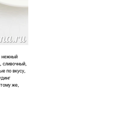
и нежный
, сливочный,
ые по вкусу,
удинг
 тому же,