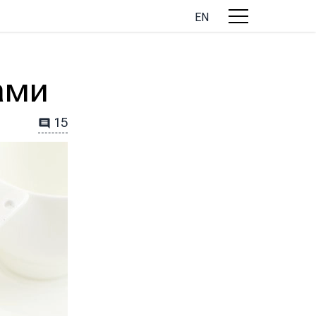
EN
ами
15