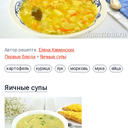
Автор рецепта
:
Елена Каменских
Первые блюда
>
Яичные супы
картофель
курица
лук
морковь
мука
яйца
Яичные супы