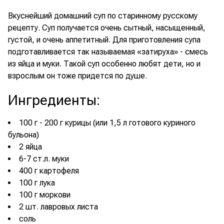
Вкуснейший домашний суп по старинному русскому
рецепту. Суп получается очень сытный, насыщенный,
густой, и очень аппетитный. Для приготовления супа
подготавливается так называемая «затируха» - смесь
из яйца и муки. Такой суп особенно любят дети, но и
взрослым он тоже придется по душе.
Ингредиенты
:
100 г - 200 г курицы (или 1,5 л готового куриного
бульона)
2 яйца
6-7 ст.л. муки
400 г картофеля
100 г лука
100 г моркови
2 шт. лавровых листа
соль