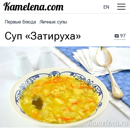
EN
Первые блюда
/
Яичные супы
Суп «Затируха»
97