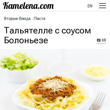
EN
Вторые блюда
/
Паста
Тальятелле с соусом
Болоньезе
68