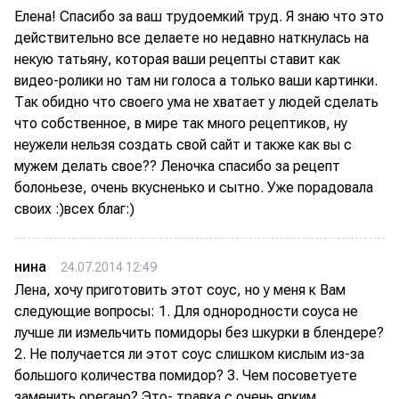
Елена! Спасибо за ваш трудоемкий труд. Я знаю что это
действительно все делаете но недавно наткнулась на
некую татьяну, которая ваши рецепты ставит как
видео-ролики но там ни голоса а только ваши картинки.
Так обидно что своего ума не хватает у людей сделать
что собственное, в мире так много рецептиков, ну
неужели нельзя создать свой сайт и также как вы с
мужем делать свое?? Леночка спасибо за рецепт
болоньезе, очень вкусненько и сытно. Уже порадовала
своих :)всех благ:)
нина
24.07.2014 12:49
Лена, хочу приготовить этот соус, но у меня к Вам
следующие вопросы: 1. Для однородности соуса не
лучше ли измельчить помидоры без шкурки в блендере?
2. Не получается ли этот соус слишком кислым из-за
большого количества помидор? 3. Чем посоветуете
заменить орегано? Это- травка с очень ярким