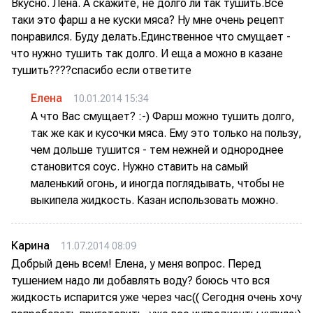
Вкусно. Лена. А скажите, не долго ли так тушить.Все
таки это фарш а не куски мяса? Ну мне очень рецепт
понравился. Буду делать.Единственное что смущает -
что нужно тушить так долго. И еща а можно в казане
тушить????спасибо если ответите
Елена
10.01.2014 15:34
А что Вас смущает? :-) Фарш можно тушить долго,
так же как и кусочки мяса. Ему это только на пользу,
чем дольше тушится - тем нежней и однороднее
становится соус. Нужно ставить на самый
маленький огонь, и иногда поглядывать, чтобы не
выкипела жидкость. Казан использовать можно.
Карина
11.07.2014 08:09
Добрый день всем! Елена, у меня вопрос. Перед
тушением надо ли добавлять воду? боюсь что вся
жидкость испарится уже через час(( Сегодня очень хочу