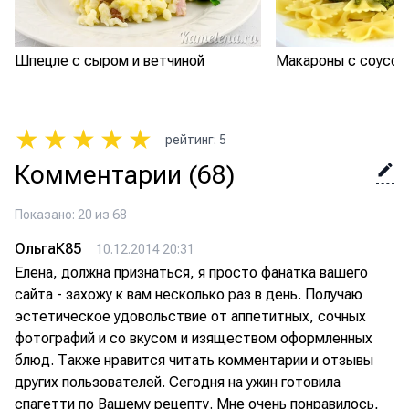
Шпецле с сыром и ветчиной
Макароны с соусом
★
★
★
★
★
рейтинг
:
5
Комментарии
(68)
Показано: 20 из 68
ОльгаК85
10.12.2014 20:31
Елена, должна признаться, я просто фанатка вашего
сайта - захожу к вам несколько раз в день. Получаю
эстетическое удовольствие от аппетитных, сочных
фотографий и со вкусом и изяществом оформленных
блюд. Также нравится читать комментарии и отзывы
других пользователей. Сегодня на ужин готовила
спагетти по Вашему рецепту. Мне очень понравилось,