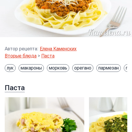
Автор рецепта
:
Елена Каменских
Вторые блюда
>
Паста
лук
макароны
морковь
орегано
пармезан
по
Паста