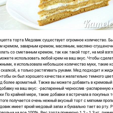
ецепта торта Медовик существует огромное количество. Б
м кремом, заварным кремом, масляным, масляно-сгущеноч
лать со сметанным кремом, так как такой торт, на мой взг
 можете использовать любой крем на ваш вкус. Чтобы сдела
жными, я использовала небольшое количество муки, такие к
скалкой, а только растягивать руками. Мед подходит и жидк
чтобы он был хорошего качества и желательно темного цвет
ед более ароматный. Также вы можете добавить в кремовый 
добавку на ваш вкус: -распаренный чернослив -распаренную 
хи По крайней мере, такие добавки я встречала в покупных 
итоге получается очень нежный вкусный торт с мягкими про
овик имеет яркий медовый запах и буквально тает во рту. 
овольна на все 100%. Вес торта примерно 1,2 - 1,3 кг, диаме