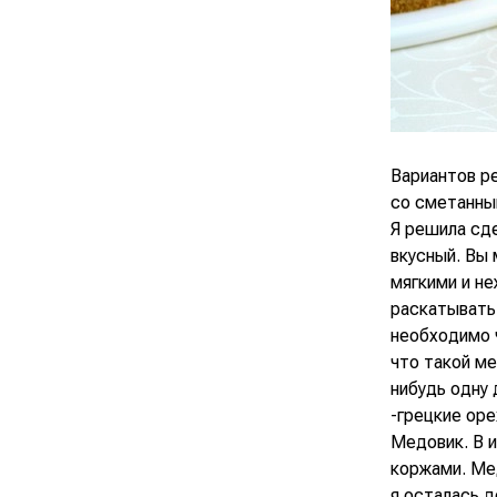
Вариантов р
со сметанны
Я решила сде
вкусный. Вы
мягкими и не
раскатывать 
необходимо 
что такой м
нибудь одну 
-грецкие оре
Медовик. В 
коржами. Мед
я осталась д