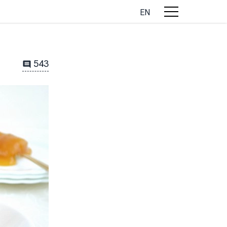
EN
543