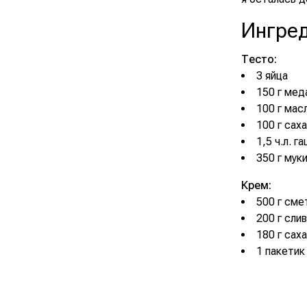
Ингре
Тесто:
3 яйца
150 г мед
100 г мас
100 г сах
1,5 ч.л. 
350 г мук
Крем:
500 г см
200 г сл
180 г сах
1 пакетик 