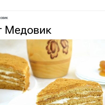
овик
т Медовик