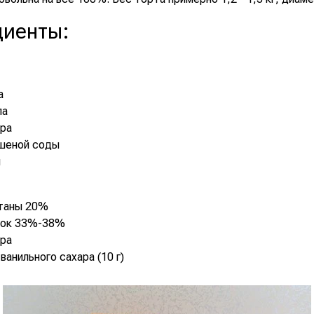
диенты
:
а
ла
ара
гашеной соды
и
етаны 20%
ивок 33%-38%
ара
ванильного сахара (10 г)