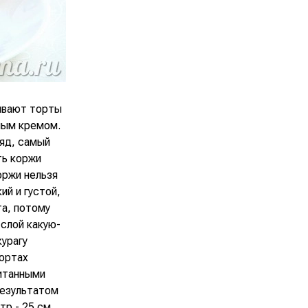
ывают торты
ным кремом.
ляд, самый
ть коржи
оржи нельзя
ий и густой,
а, потому
слой какую-
курагу
тортах
питанными
Результатом
тр - 25 см.