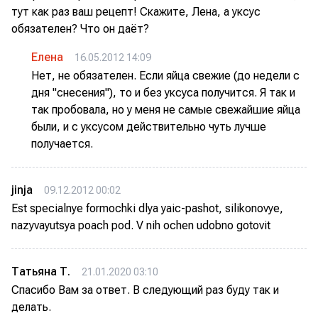
тут как раз ваш рецепт! Скажите, Лена, а уксус
обязателен? Что он даёт?
Елена
16.05.2012 14:09
Нет, не обязателен. Если яйца свежие (до недели с
дня "снесения"), то и без уксуса получится. Я так и
так пробовала, но у меня не самые свежайшие яйца
были, и с уксусом действительно чуть лучше
получается.
jinja
09.12.2012 00:02
Est specialnye formochki dlya yaic-pashot, silikonovye,
nazyvayutsya poach pod. V nih ochen udobno gotovit
Татьяна Т.
21.01.2020 03:10
Спасибо Вам за ответ. В следующий раз буду так и
делать.