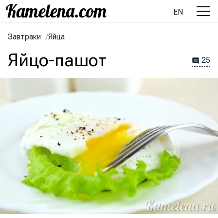
EN
Завтраки
/
Яйца
Яйцо-пашот
25