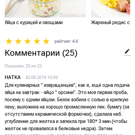
Яйца с курицей и овощами
Жареный редис с я
★
★
★
★
★
рейтинг
:
4.6
Комментарии
(25)
Показано: 20 из 25
НАТКА
30.08.2018 10:06
Для кулинарных " извращенцев", как я, ещё одна подача
яйца на завтрак - яйцо " орсини". Это моя первая проба,
посему с одним яйцом. Белок взбила с солью в крепкую
пену, выложила на хорошо промасленную пек. бумагу (за
отсутствием керамической формочки), сделала неб.
углубление для желтка и запекла при 180* 3 мин.(чтобы
желток не провалился в белковые недра). Затем