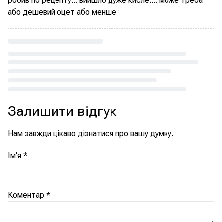
робив по рецепту... вийшло дуже кисле.... може треба
або дешевий оцет або менше
Loading...
Залишити відгук
Нам завжди цікаво дізнатися про вашу думку.
Ім'я
*
Коментар
*