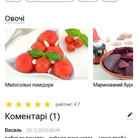
Овочі
Малосольні помідори
Маринований буряк 
★
★
★
★
★
рейтинг
:
4.7
Коментарі
(1)
Василь
23.12.2016 00:44