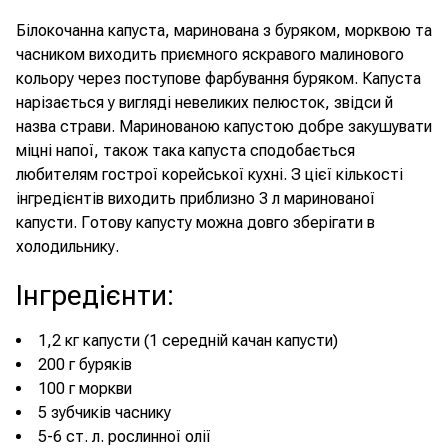
Білокочанна капуста, маринована з буряком, морквою та
часником виходить приємного яскравого малинового
кольору через поступове фарбування буряком. Капуста
нарізається у вигляді невеликих пелюсток, звідси й
назва страви. Маринованою капустою добре закушувати
міцні напої, також така капуста сподобається
любителям гострої корейської кухні. З цієї кількості
інгредієнтів виходить приблизно 3 л маринованої
капусти. Готову капусту можна довго зберігати в
холодильнику.
Інгредієнти
:
1,2 кг капусти (1 середній качан капусти)
200 г буряків
100 г моркви
5 зубчиків часнику
5-6 ст. л. рослинної олії