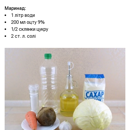
Маринад:
1 літр води
200 мл оцту 9%
1/2 склянки цукру
2 ст. л. солі