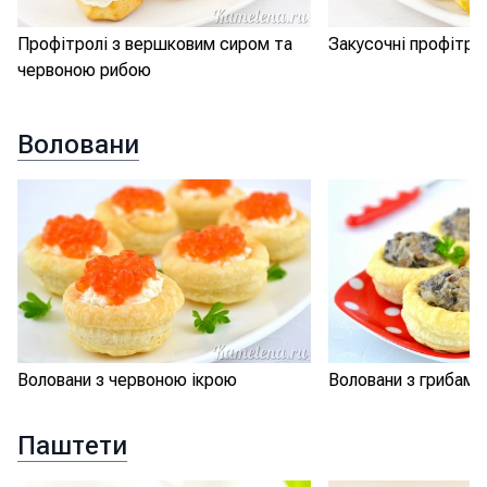
Профітролі з вершковим сиром та
Закусочні профітро
червоною рибою
Воловани
Воловани з червоною ікрою
Воловани з грибами
Паштети