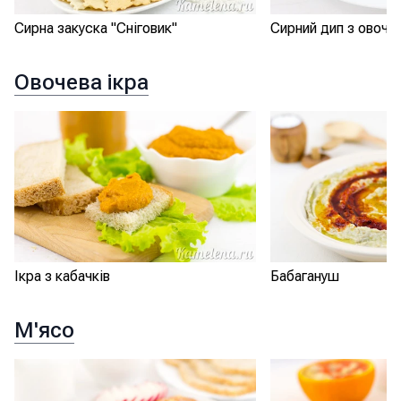
Сирна закуска "Сніговик"
Сирний дип з овоча
Овочева ікра
Ікра з кабачків
Бабагануш
М'ясо