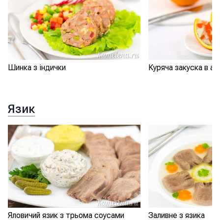
Шинка з індички
Куряча закуска в а
Язик
Яловичий язик з трьома соусами
Заливне з язика