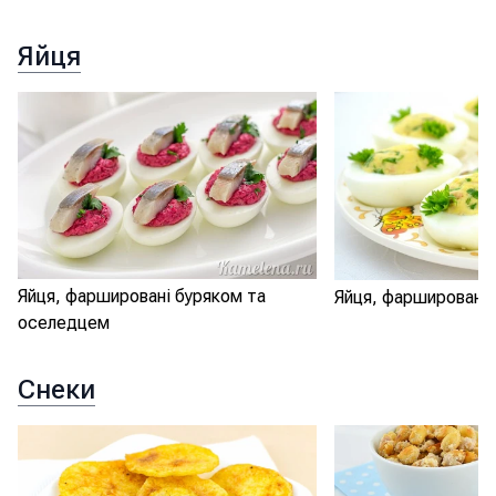
Яйця
Яйця, фаршировані буряком та
Яйця, фаршировані 
оселедцем
Снеки