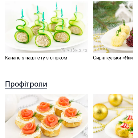
Канапе з паштету з огірком
Сирні кульки «Ялинк
Профітроли