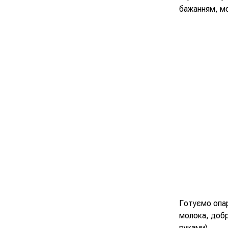
бажанням, м
Готуємо опар
молока, доб
руками).