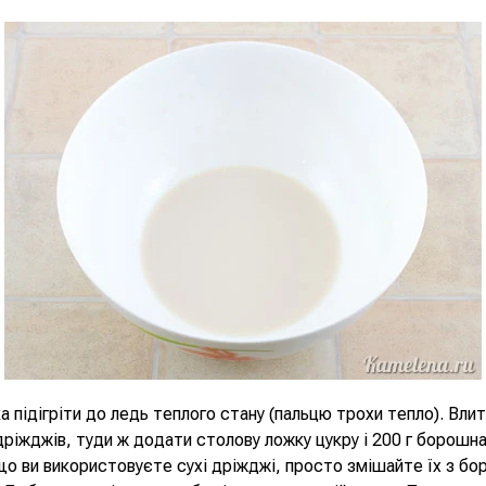
 підігріти до ледь теплого стану (пальцю трохи тепло). Влит
ріжджів, туди ж додати столову ложку цукру і 200 г борошн
що ви використовуєте сухі дріжджі, просто змішайте їх з б