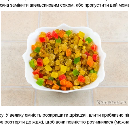
ожна замінити апельсиновим соком, або пропустити цей мом
у. У велику ємність розкришити дріжджі, влити приблизно пі
ре розтерти дріжджі, щоб вони повністю розчинилися (можн