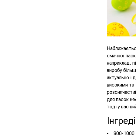
Наближаєтьс
смачної паск
наприклад, п
виробу більш
актуально і 
високими та 
розсипчастий
для пасок нео
тоді у вас в
Інгред
800-1000 