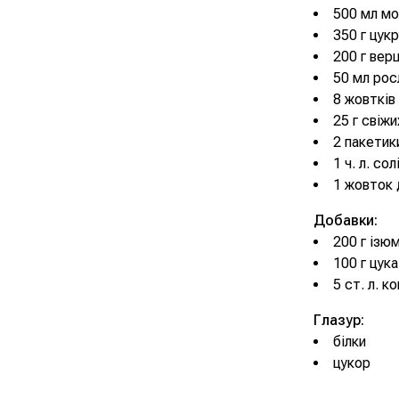
500 мл м
350 г цукр
200 г вер
50 мл росл
8 жовтків
25 г свіжи
2 пакетики
1 ч. л. сол
1 жовток
Добавки:
200 г ізю
100 г цука
5 ст. л. к
Глазур:
білки
цукор