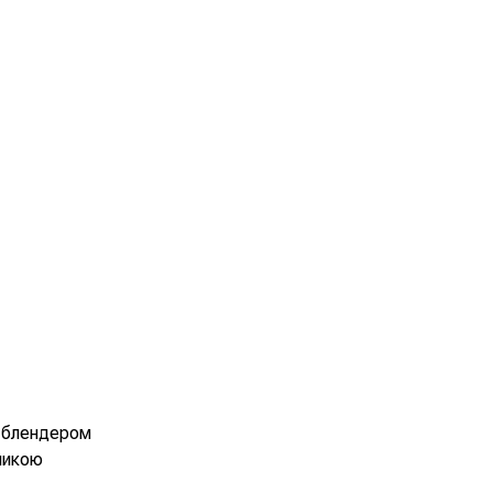
и блендером
ликою