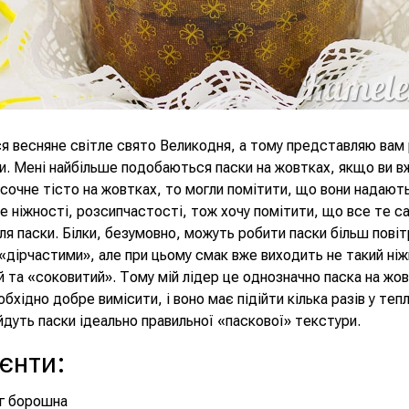
я весняне світле свято Великодня, а тому представляю вам
и. Мені найбільше подобаються паски на жовтках, якщо ви в
ісочне тісто на жовтках, то могли помітити, що вони надают
е ніжності, розсипчастості, тож хочу помітити, що все те с
для паски. Білки, безумовно, можуть робити паски більш пові
«дірчастими», але при цьому смак вже виходить не такий ніж
 та «соковитий». Тому мій лідер це однозначно паска на жов
бхідно добре вимісити, і воно має підійти кілька разів у теп
ийдуть паски ідеально правильної «паскової» текстури.
ієнти
:
г борошна