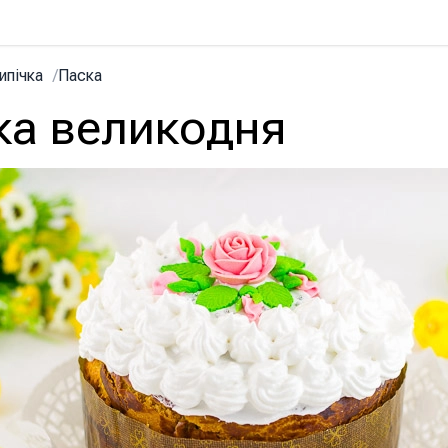
ипічка
/
Паска
ка великодня