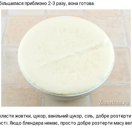
більшилася приблизно 2-3 разу, вона готова.
класти жовтки, цукор, ванільний цукор, сіль, добре розтерт
ості. Якщо блендера немає, просто добре розтерти масу ве