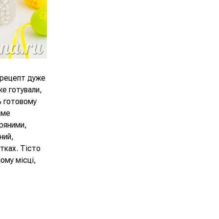
 рецепт дуже
же готували,
ь готовому
аме
тряними,
ний,
тках. Тісто
лому місці,