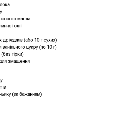
олока
у
шкового масла
инної олії
х дріжджів (або 10 г сухих)
 ванільного цукру (по 10 г)
і (без гірки)
 для змащення
му
тів
оньяку (за бажанням)