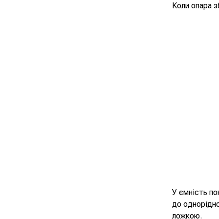
Коли опара з
У ємність по
до однорідн
ложкою.