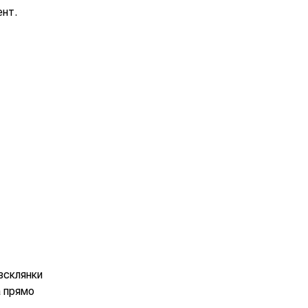
ент.
всклянки
а прямо