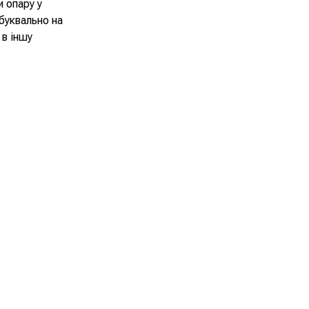
 опару у
буквально на
 в іншу