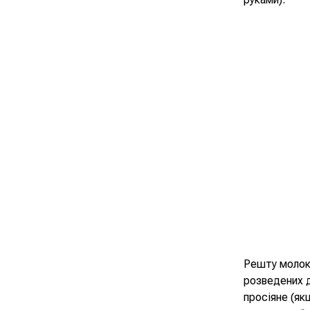
Решту молока
розведених д
просіяне (як