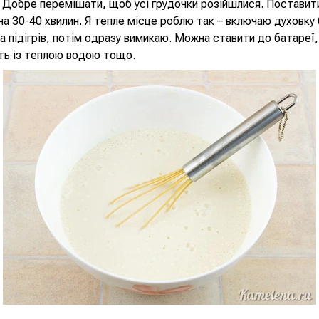
. Добре перемішати, щоб усі грудочки розійшлися. Поставити
на 30-40 хвилин. Я тепле місце роблю так – включаю духовку 
на підігрів, потім одразу вимикаю. Можна ставити до батареї,
ть із теплою водою тощо.