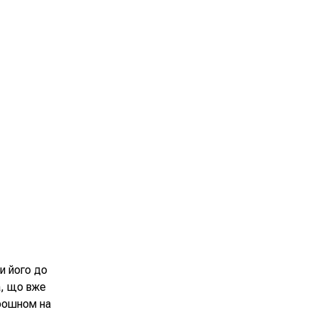
и його до
а, що вже
орошном на