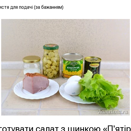
истя для подачі (за бажанням)
готувати салат з шинкою «П'яті