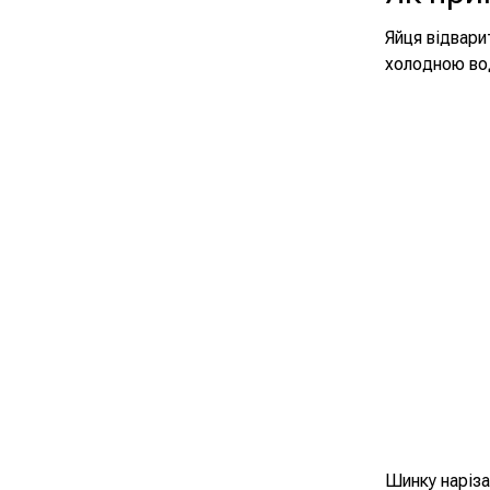
Яйця відвари
холодною во
Шинку наріза