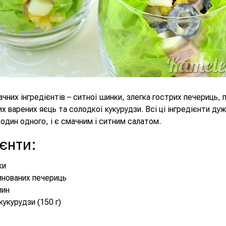
ачних інгредієнтів – ситної шинки, злегка гострих печериць, 
их варених яєць та солодкої кукурудзи. Всі ці інгредієнти ду
дин одного, і є смачним і ситним салатом.
ієнти
:
ки
инованих печериць
лин
кукурудзи (150 г)