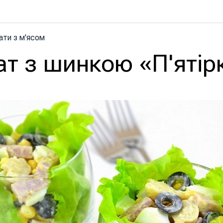
ати з м'ясом
ат з шинкою «П'ятір