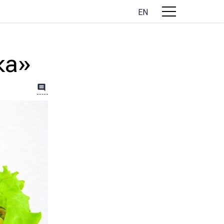
EN
ка»