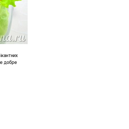
пікантних
же добре