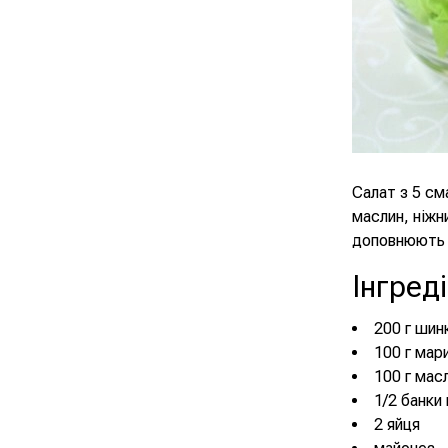
Салат з 5 см
маслин, ніжн
доповнюють о
Інгред
200 г шин
100 г мар
100 г мас
1/2 банки 
2 яйця