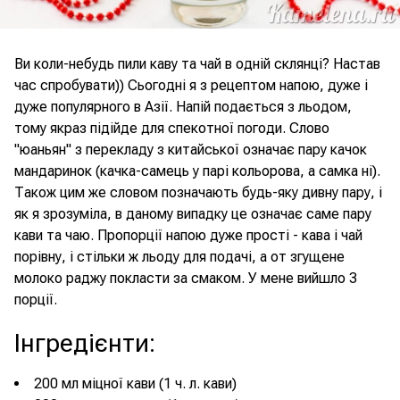
Ви коли-небудь пили каву та чай в одній склянці? Настав
час спробувати)) Сьогодні я з рецептом напою, дуже і
дуже популярного в Азії. Напій подається з льодом,
тому якраз підійде для спекотної погоди. Слово
"юаньян" з перекладу з китайської означає пару качок
мандаринок (качка-самець у парі кольорова, а самка ні).
Також цим же словом позначають будь-яку дивну пару, і
як я зрозуміла, в даному випадку це означає саме пару
кави та чаю. Пропорції напою дуже прості - кава і чай
порівну, і стільки ж льоду для подачі, а от згущене
молоко раджу покласти за смаком. У мене вийшло 3
порції.
Інгредієнти
:
200 мл міцної кави (1 ч. л. кави)