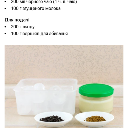
200 мл чорного чаю (1 ч. л. чаю)
100 г згущеного молока
Для подачі:
200 г льоду
100 г вершків для збивання