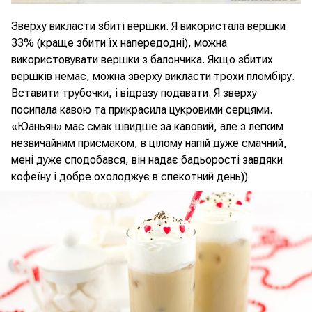
Зверху викласти збиті вершки. Я використала вершки
33% (краще збити їх напередодні), можна
використовувати вершки з балончика. Якщо збитих
вершків немає, можна зверху викласти трохи пломбіру.
Вставити трубочки, і відразу подавати. Я зверху
посипала кавою та прикрасила цукровими серцями.
«Юаньян» має смак швидше за кавовий, але з легким
незвичайним присмаком, в цілому напій дуже смачний,
мені дуже сподобався, він надає бадьорості завдяки
кофеїну і добре охолоджує в спекотний день))