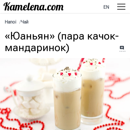
EN
Напої
/
Чай
«Юаньян» (пара качок-
мандаринок)