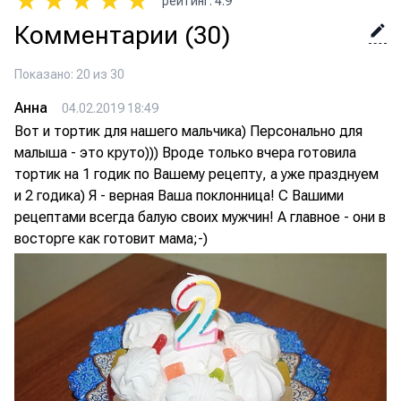
★
★
★
★
★
рейтинг
:
4.9
Комментарии
(30)
Показано: 20 из 30
Анна
04.02.2019 18:49
Вот и тортик для нашего мальчика) Персонально для
малыша - это круто))) Вроде только вчера готовила
тортик на 1 годик по Вашему рецепту, а уже празднуем
и 2 годика) Я - верная Ваша поклонница! С Вашими
рецептами всегда балую своих мужчин! А главное - они в
восторге как готовит мама;-)