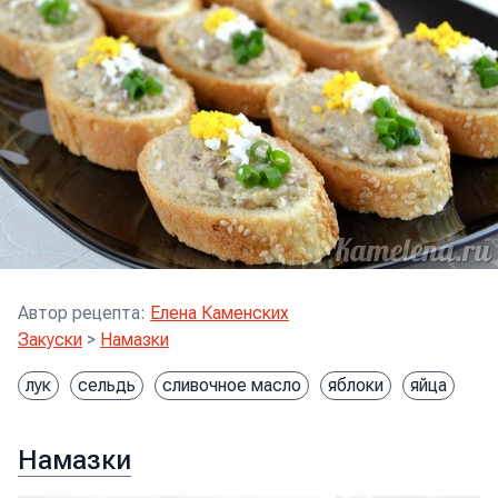
Автор рецепта
:
Елена Каменских
Закуски
>
Намазки
лук
сельдь
сливочное масло
яблоки
яйца
Намазки