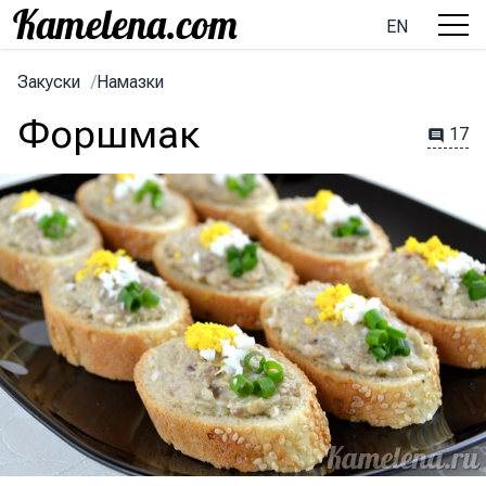
EN
Закуски
/
Намазки
Форшмак
17