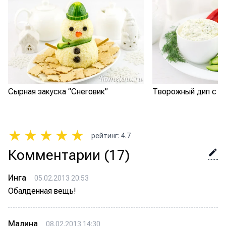
Сырная закуска “Снеговик”
Творожный дип с 
★
★
★
★
★
рейтинг
:
4.7
Комментарии
(17)
Инга
05.02.2013 20:53
Обалденная вещь!
Малина
08.02.2013 14:30