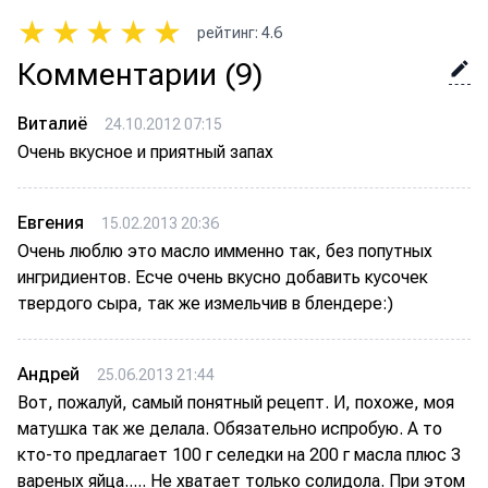
★
★
★
★
★
рейтинг
:
4.6
Комментарии
(9)
Виталиё
24.10.2012 07:15
Очень вкусное и приятный запах
Евгения
15.02.2013 20:36
Очень люблю это масло имменно так, без попутных
ингридиентов. Есче очень вкусно добавить кусочек
твердого сыра, так же измельчив в блендере:)
Андрей
25.06.2013 21:44
Вот, пожалуй, самый понятный рецепт. И, похоже, моя
матушка так же делала. Обязательно испробую. А то
кто-то предлагает 100 г селедки на 200 г масла плюс 3
вареных яйца..... Не хватает только солидола. При этом