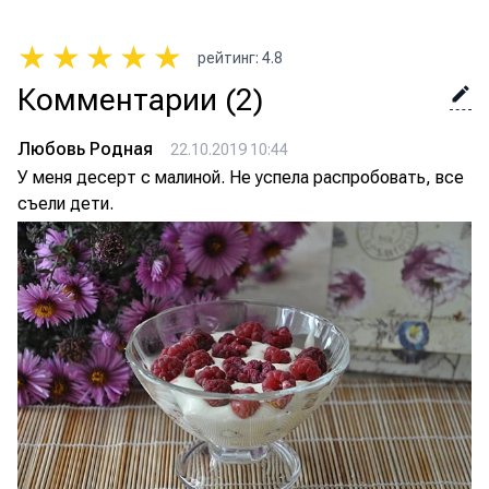
★
★
★
★
★
рейтинг
:
4.8
Комментарии
(2)
Любовь Родная
22.10.2019 10:44
У меня десерт с малиной. Не успела распробовать, все
съели дети.