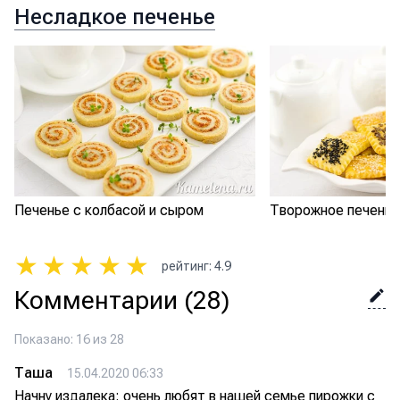
Несладкое печенье
Печенье с колбасой и сыром
Творожное печенье
★
★
★
★
★
рейтинг
:
4.9
Комментарии
(28)
Показано: 16 из 28
Таша
15.04.2020 06:33
Начну издалека: очень любят в нашей семье пирожки с