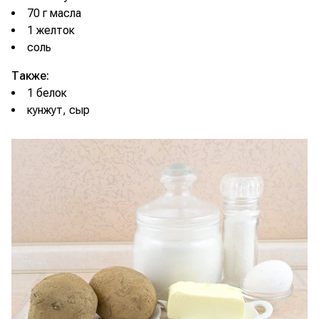
70 г масла
1 желток
соль
Также:
1 белок
кунжут, сыр