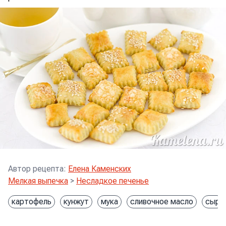
Автор рецепта
:
Елена Каменских
Мелкая выпечка
>
Несладкое печенье
картофель
кунжут
мука
сливочное масло
сыр