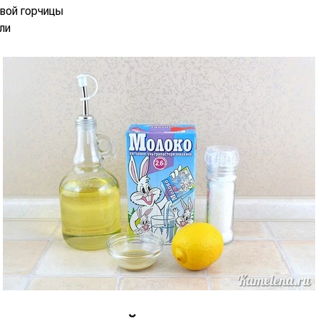
товой горчицы
оли