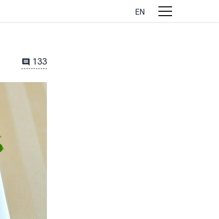
EN
133