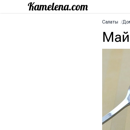
Салаты
/
До
Май