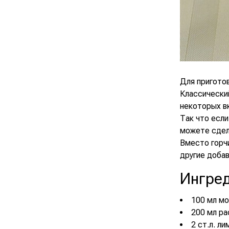
Для приготов
Классически
некоторых вк
Так что если
можете сдел
Вместо горч
другие добав
Ингре
100 мл м
200 мл ра
2 ст.л. л