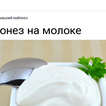
машний майонез
онез на молоке