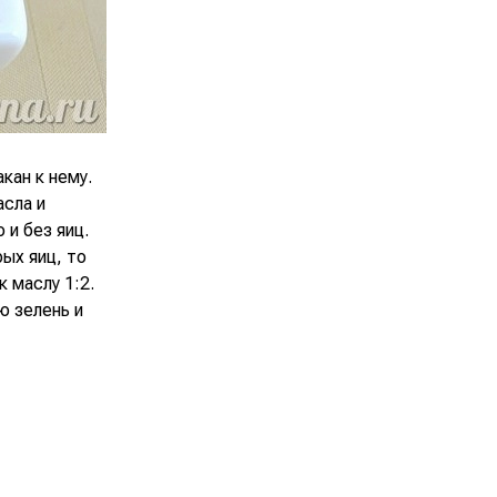
кан к нему.
асла и
 и без яиц.
ых яиц, то
 маслу 1:2.
ю зелень и