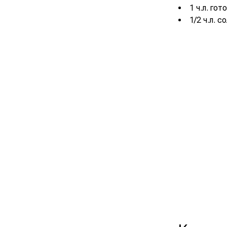
1 ч.л. го
1/2 ч.л. с