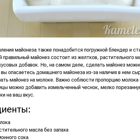
ления майонеза также понадобится погружной блендер и ста
й правильный майонез состоит из желтков, растительного м
усовых добавок. Но, на самом деле, сделать майонез можно
 вы опасаетесь домашнего майонеза из-за наличия в нем сыр
ать майонез на молоке. Важно соблюсти пропорцию молока к
ицы можно добавить измельченный чеснок, мелко порезанну
ки на ваш вкус.
диенты
:
олока
стительного масла без запаха
имонного сока