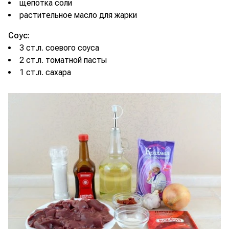
щепотка соли
растительное масло для жарки
Соус:
3 ст.л. соевого соуса
2 ст.л. томатной пасты
1 ст.л. сахара