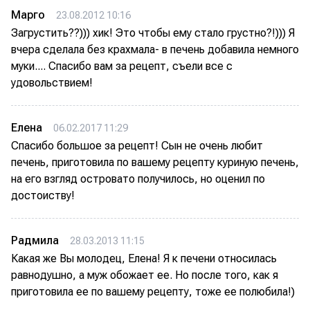
Марго
23.08.2012 10:16
Загрустить??))) хик! Это чтобы ему стало грустно?!))) Я
вчера сделала без крахмала- в печень добавила немного
муки.... Спасибо вам за рецепт, съели все с
удовольствием!
Елена
06.02.2017 11:29
Спасибо большое за рецепт! Сын не очень любит
печень, приготовила по вашему рецепту куриную печень,
на его взгляд островато получилось, но оценил по
достоиству!
Радмила
28.03.2013 11:15
Какая же Вы молодец, Елена! Я к печени относилась
равнодушно, а муж обожает ее. Но после того, как я
приготовила ее по вашему рецепту, тоже ее полюбила!)