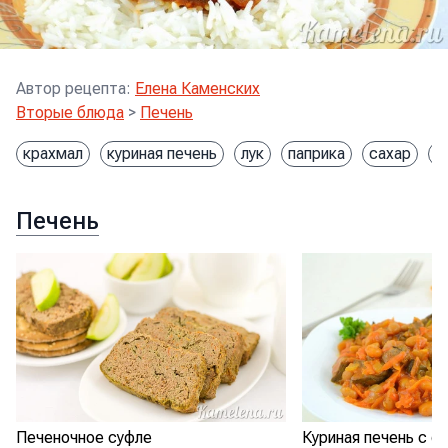
Автор рецепта
:
Елена Каменских
Вторые блюда
>
Печень
крахмал
куриная печень
лук
паприка
сахар
с
Печень
Печеночное суфле
Куриная печень с ф