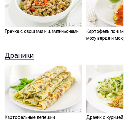
Гречка с овощами и шампиньонами
Картофель по-кана
моху верде и моху 
Драники
Картофельные лепешки
Драник с курицей