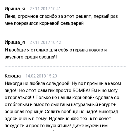
Ириша_я
27.11.2017 10:41
Лена, огромное спасибо за этот рецепт, первый раз
мне понравился корневой сельдерей
Ириша_я
27.11.2017 10:42
И вообще я столько для себя открыла нового и
вкусного среди овощей!
Ксюша
14.02.2018 15:20
Никогда не любила сельдерей! Ну вот прям ни а каком
виде!! Но этот салатик просто БОМБА! Ем и не могу
оторваться!!! Только не нашла корневой- сделала со
стеблевым и вместо сметаны натуральный йогурт+
зерновая горчица! Солить вообще не надо! Виноград
здесь очень в тему! Идеально жля тех, кто хочет
похудеть и просто вкуснятина! Даже мужчин им