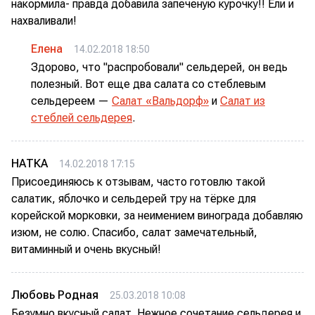
накормила- правда добавила запеченую курочку!! Ели и
нахваливали!
Елена
14.02.2018 18:50
Здорово, что "распробовали" сельдерей, он ведь
полезный. Вот еще два салата со стеблевым
сельдереем —
Салат «Вальдорф»
и
Салат из
стеблей сельдерея
.
НАТКА
14.02.2018 17:15
Присоединяюсь к отзывам, часто готовлю такой
салатик, яблочко и сельдерей тру на тёрке для
корейской морковки, за неимением винограда добавляю
изюм, не солю. Спасибо, салат замечательный,
витаминный и очень вкусный!
Любовь Родная
25.03.2018 10:08
Безумно вкусный салат. Нежное сочетание сельдерея и