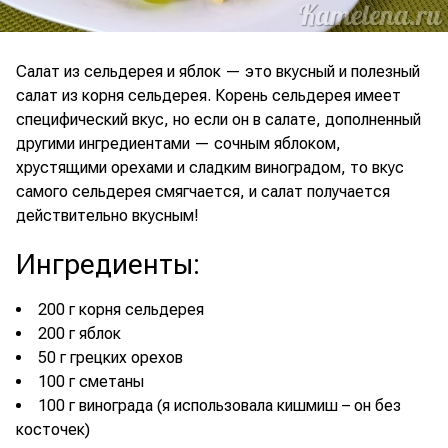
Салат из сельдерея и яблок — это вкусный и полезный
салат из корня сельдерея. Корень сельдерея имеет
специфический вкус, но если он в салате, дополненный
другими ингредиентами — сочным яблоком,
хрустящими орехами и сладким виноградом, то вкус
самого сельдерея смягчается, и салат получается
действительно вкусным!
Ингредиенты
:
200 г корня сельдерея
200 г яблок
50 г грецких орехов
100 г сметаны
100 г винограда (я использовала кишмиш – он без
косточек)