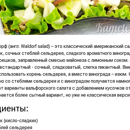
рф (англ. Waldorf salad) – это классический американский са
к, сочных стеблей сельдерея, сладкого ароматного виногра
решков, заправленный смесью майонеза с лимонным соком.
естандартный - сочный, сладковатый, слегка пикантный. Вм
пользовать корень сельдерея, а вместо винограда – изюм. 
но со стеблями сельдерея и с виноградом получается намног
т варианты вальфорского салата с добавлением кусочков о
чается более сытный вариант, но уже не классическая верси
диенты
:
ок (кисло-сладких)
блей сельдерея