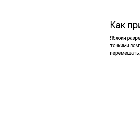
Как пр
Яблоки разр
тонкими ломт
перемешать,