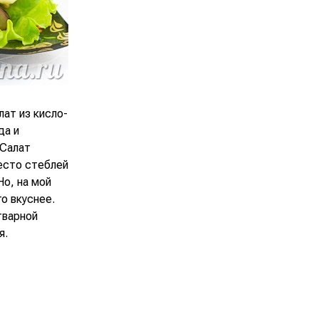
лат из кисло-
да и
 Салат
есто стеблей
Но, на мой
о вкуснее.
тварной
я.