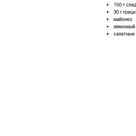
150 г сла
30 г грец
майонез
лимонный
салатные 