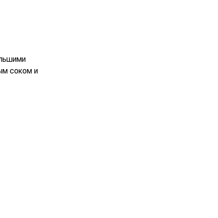
ольшими
ым соком и