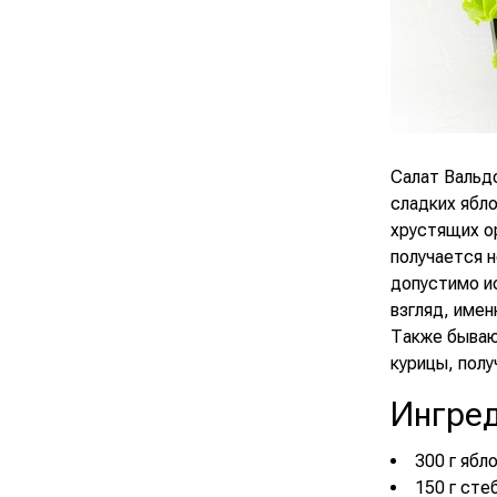
Салат Вальдо
сладких ябло
хрустящих о
получается н
допустимо ис
взгляд, имен
Также бываю
курицы, полу
Ингре
300 г ябл
150 г сте