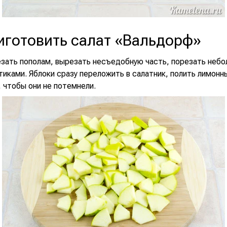
иготовить салат «Вальдорф»
езать пополам, вырезать несъедобную часть, порезать неб
иками. Яблоки сразу переложить в салатник, полить лимонн
 чтобы они не потемнели.