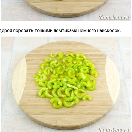
дерея порезать тонкими ломтиками немного наискосок.