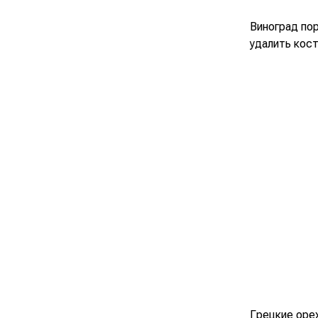
Виноград по
удалить кост
Грецкие оре