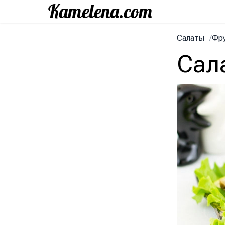
Салаты
/
Фр
Сал