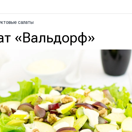
уктовые салаты
ат «Вальдорф»