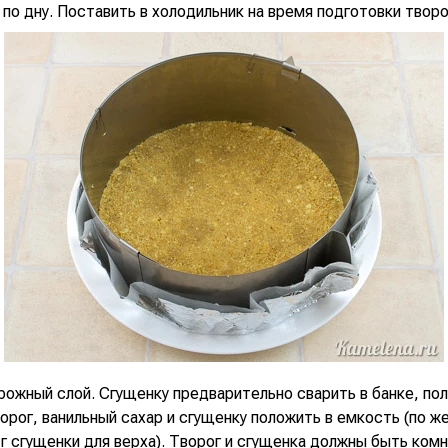
по дну. Поставить в холодильник на время подготовки творо
рожный слой. Сгущенку предварительно сварить в банке, по
орог, ванильный сахар и сгущенку положить в емкость (по ж
г сгущенки для верха). Творог и сгущенка должны быть ком