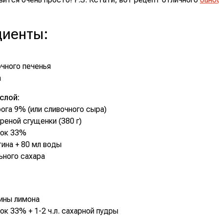
диенты
:
очного печенья
а
слой:
рога 9% (или сливочного сыра)
ареной сгущенки (380 г)
вок 33%
тина + 80 мл воды
льного сахара
ины лимона
вок 33% + 1-2 ч.л. сахарной пудры