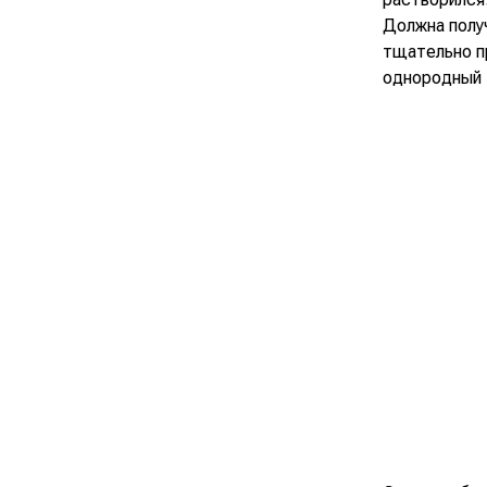
Должна получ
тщательно пр
однородный 