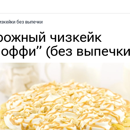
изкейки без выпечки
рожный чизкейк
ноффи” (без выпечки