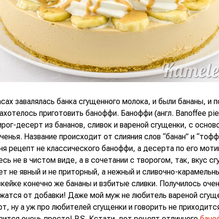
асах завалялась банка сгущенного молока, и были бананы, и 
ахотелось приготовить баноффи. Баноффи (англ. Banoffee pie
ирог-десерт из бананов, сливок и вареной сгущенки, с основ
ченья. Название происходит от слияния слов “банан” и “тофф
ня рецепт не классического баноффи, а десерта по его моти
сь не в чистом виде, а в сочетании с творогом, так, вкус сг
т не явный и не приторный, а нежный и сливочно-карамельны
зкейке конечно же бананы и взбитые сливки. Получилось очен
жатся от добавки! Даже мой муж не любитель вареной сгущ
т, ну а уж про любителей сгущенки и говорить не приходится
вится очень просто! P.S. Кстати, вот рецепт отличного
бано