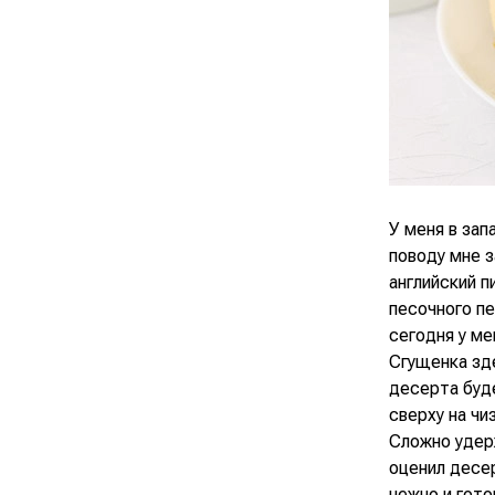
У меня в зап
поводу мне з
английский п
песочного пе
сегодня у ме
Сгущенка зде
десерта буде
сверху на чи
Сложно удер
оценил десер
нежно и гото