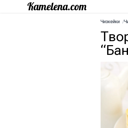
Чизкейки
/
Ч
Тво
“Ба