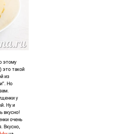
по этому
) это такой
ой из
и”. Но
вам.
ущенки у
й. Ну и
ь вкусно!
енки очень
. Вкусно,
ффи
на