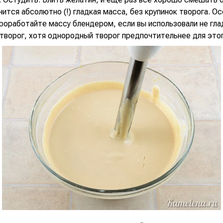
ится абсолютно (!) гладкая масса, без крупинок творога. О
оработайте массу блендером, если вы использовали не глад
творог, хотя однородный творог предпочтительнее для этог