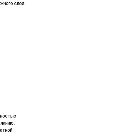
жного слоя.
лностью
еланию,
натной