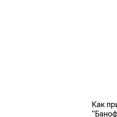
Как пр
“Баноф