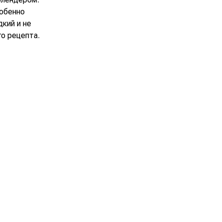
собенно
кий и не
о рецепта.