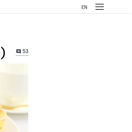
EN
)
53