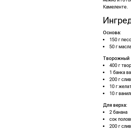
Камеленте.
Ингре
Основа:
150 г пес
50 г масл
Творожный 
400 г тво
1 банка в
200 г сли
10 г жела
10 г вани
Для верха:
2 банана
сок полов
200 г сли