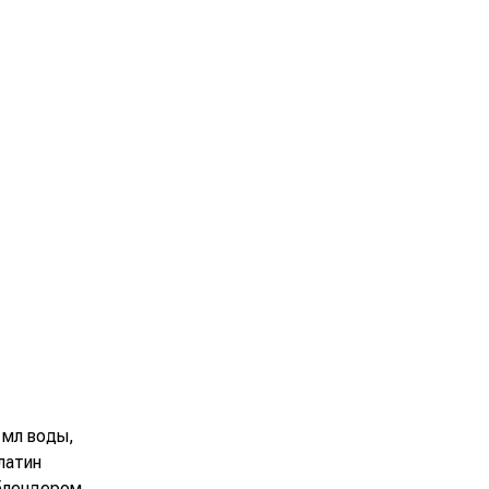
 мл воды,
латин
блендером.