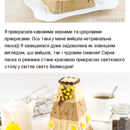
Я прикрасила кавовими зернами та цукровими
прикрасами. Ось така у мене вийшла нетривіальна
паска)) Я залишилася дуже задоволена як зовнішнім
виглядом, що вийшов, так і чудовим смаком! Сирна
паска із ряжанки стане красивою прикрасою святкового
столу у світле свято Великодня!