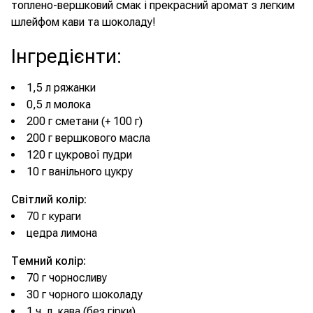
топлено-вершковий смак і прекрасний аромат з легким
шлейфом кави та шоколаду!
Інгредієнти
:
1,5 л ряжанки
0,5 л молока
200 г сметани (+ 100 г)
200 г вершкового масла
120 г цукрової пудри
10 г ванільного цукру
Світлий колір:
70 г кураги
цедра лимона
Темний колір:
70 г чорносливу
30 г чорного шоколаду
1 ч. л. кава (без гірки)