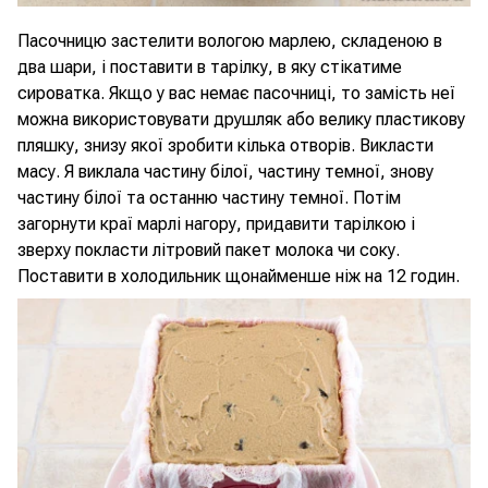
Пасочницю застелити вологою марлею, складеною в
два шари, і поставити в тарілку, в яку стікатиме
сироватка. Якщо у вас немає пасочниці, то замість неї
можна використовувати друшляк або велику пластикову
пляшку, знизу якої зробити кілька отворів. Викласти
масу. Я виклала частину білої, частину темної, знову
частину білої та останню частину темної. Потім
загорнути краї марлі нагору, придавити тарілкою і
зверху покласти літровий пакет молока чи соку.
Поставити в холодильник щонайменше ніж на 12 годин.