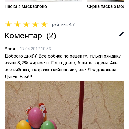
Паска з маскарпоне
Сирна паска з молок
★
★
★
★
★
рейтинг
:
4.7
Коментарі
(2)
Анна
17.04.2017 10:33
Доброго дня)))) Все робила по рецепту, тільки ряжанку
взяла 3,2% жирності. Гріла довго, більше години. Але
все вийшло, творожка вийшло як у вас. Я задоволена.
Дякую Вам!!!!