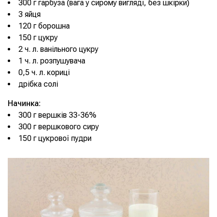
300 г гарбуза (вага у сирому вигляді, без шкірки)
3 яйця
120 г борошна
150 г цукру
2 ч. л. ванільного цукру
1 ч. л. розпушувача
0,5 ч. л. кориці
дрібка солі
Начинка:
300 г вершків 33-36%
300 г вершкового сиру
150 г цукрової пудри