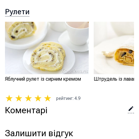
Рулети
Яблучний рулет із сирним кремом
Штрудель із лаваша
★
★
★
★
★
рейтинг
:
4.9
Коментарі
Залишити відгук