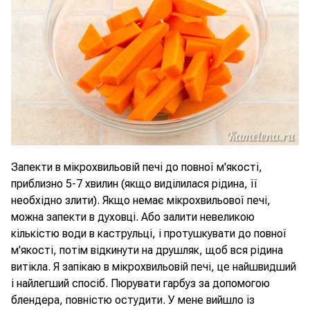
Запекти в мікрохвильовій печі до повної м'якості,
приблизно 5-7 хвилин (якщо виділилася рідина, її
необхідно злити). Якщо немає мікрохвильової печі,
можна запекти в духовці. Або залити невеликою
кількістю води в каструльці, і протушкувати до повної
м'якості, потім відкинути на друшляк, щоб вся рідина
витікла. Я запікаю в мікрохвильовій печі, це найшвидший
і найлегший спосіб. Пюрувати гарбуз за допомогою
блендера, повністю остудити. У мене вийшло із