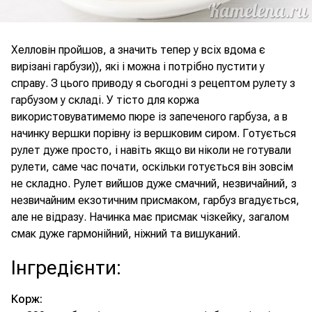
Хелловін пройшов, а значить тепер у всіх вдома є
вирізані гарбузи)), які і можна і потрібно пустити у
справу. З цього приводу я сьогодні з рецептом рулету з
гарбузом у складі. У тісто для коржа
використовуватимемо пюре із запеченого гарбуза, а в
начинку вершки порівну із вершковим сиром. Готується
рулет дуже просто, і навіть якщо ви ніколи не готували
рулети, саме час почати, оскільки готується він зовсім
не складно. Рулет вийшов дуже смачний, незвичайний, з
незвичайним екзотичним присмаком, гарбуз вгадується,
але не відразу. Начинка має присмак чізкейку, загалом
смак дуже гармонійний, ніжний та вишуканий.
Інгредієнти
:
Корж: