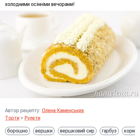
холодними осінніми вечорами!
Автор рецепту
:
Олена Каменських
Торти
>
Рулети
борошно
вершки
вершковий сир
гарбуз
кориця