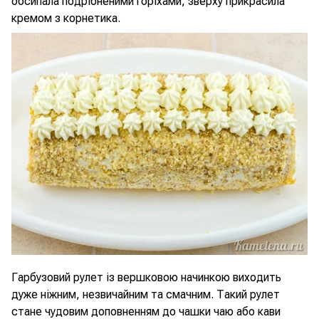
обсипала подрібненими горіхами, зверху прикрасила
кремом з корнетика.
Гарбузовий рулет із вершковою начинкою виходить
дуже ніжним, незвичайним та смачним. Такий рулет
стане чудовим доповненням до чашки чаю або кави