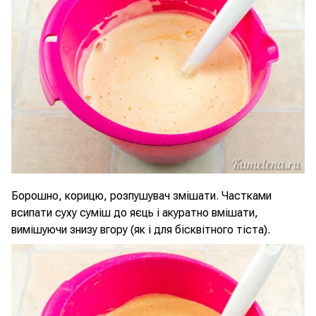
Борошно, корицю, розпушувач змішати. Частками
всипати суху суміш до яєць і акуратно вмішати,
вимішуючи знизу вгору (як і для бісквітного тіста).