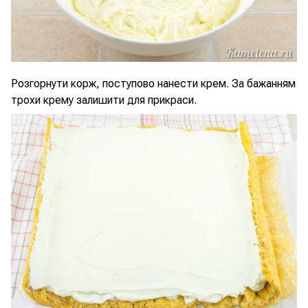
Розгорнути корж, поступово нанести крем. За бажанням
трохи крему залишити для прикраси.