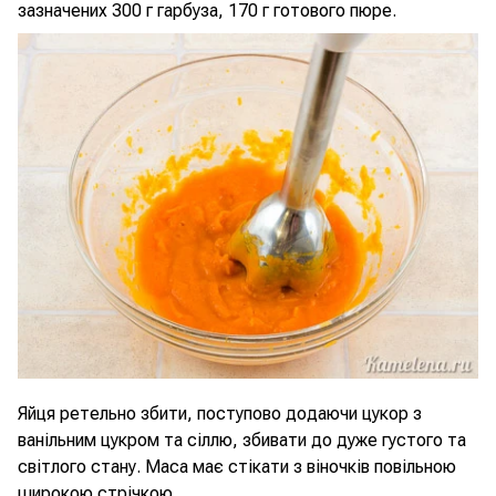
зазначених 300 г гарбуза, 170 г готового пюре.
Яйця ретельно збити, поступово додаючи цукор з
ванільним цукром та сіллю, збивати до дуже густого та
світлого стану. Маса має стікати з віночків повільною
широкою стрічкою.