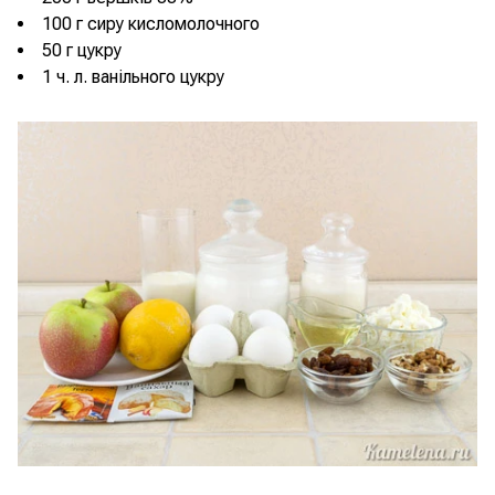
100 г сиру кисломолочного
50 г цукру
1 ч. л. ванільного цукру