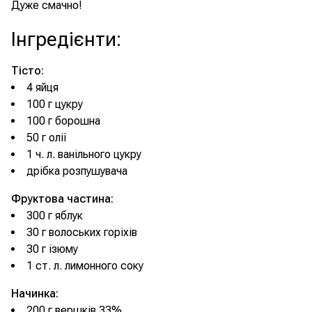
Дуже смачно!
Інгредієнти
:
Тісто:
4 яйця
100 г цукру
100 г борошна
50 г олії
1 ч. л. ванільного цукру
дрібка розпушувача
Фруктова частина:
300 г яблук
30 г волоських горіхів
30 г ізюму
1 ст. л. лимонного соку
Начинка:
200 г вершків 33%