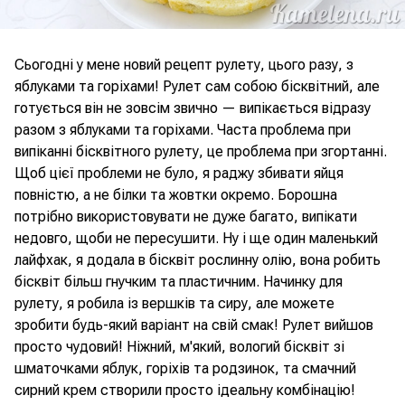
Сьогодні у мене новий рецепт рулету, цього разу, з
яблуками та горіхами! Рулет сам собою бісквітний, але
готується він не зовсім звично — випікається відразу
разом з яблуками та горіхами. Часта проблема при
випіканні бісквітного рулету, це проблема при згортанні.
Щоб цієї проблеми не було, я раджу збивати яйця
повністю, а не білки та жовтки окремо. Борошна
потрібно використовувати не дуже багато, випікати
недовго, щоби не пересушити. Ну і ще один маленький
лайфхак, я додала в бісквіт рослинну олію, вона робить
бісквіт більш гнучким та пластичним. Начинку для
рулету, я робила із вершків та сиру, але можете
зробити будь-який варіант на свій смак! Рулет вийшов
просто чудовий! Ніжний, м'який, вологий бісквіт зі
шматочками яблук, горіхів та родзинок, та смачний
сирний крем створили просто ідеальну комбінацію!