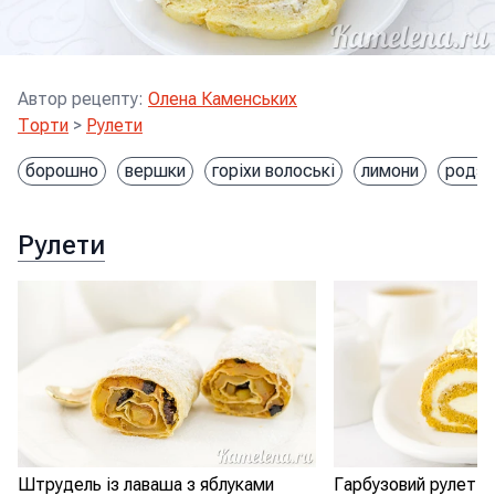
Автор рецепту
:
Олена Каменських
Торти
>
Рулети
борошно
вершки
горіхи волоські
лимони
родзи
Рулети
Штрудель із лаваша з яблуками
Гарбузовий рулет і