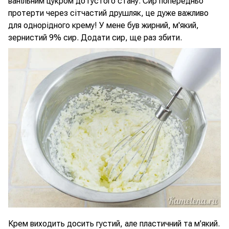
ванільним цукром до густого стану. Сир попередньо
протерти через сітчастий друшляк, це дуже важливо
для однорідного крему! У мене був жирний, м'який,
зернистий 9% сир. Додати сир, ще раз збити.
Крем виходить досить густий, але пластичний та м'який.