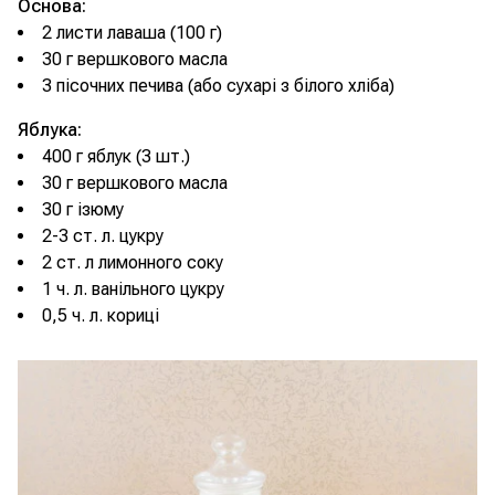
Основа:
2 листи лаваша (100 г)
30 г вершкового масла
3 пісочних печива (або сухарі з білого хліба)
Яблука:
400 г яблук (3 шт.)
30 г вершкового масла
30 г ізюму
2-3 ст. л. цукру
2 ст. л лимонного соку
1 ч. л. ванільного цукру
0,5 ч. л. кориці