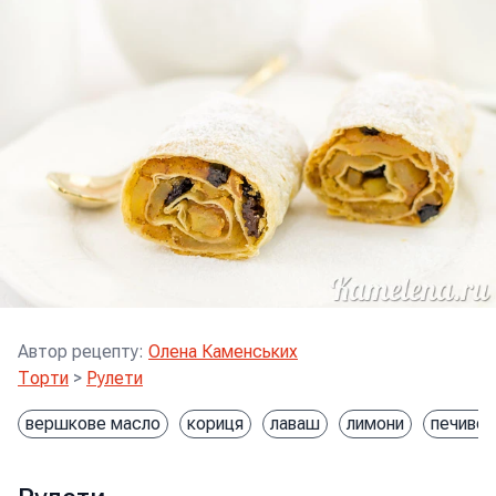
Автор рецепту
:
Олена Каменських
Торти
>
Рулети
вершкове масло
кориця
лаваш
лимони
печиво