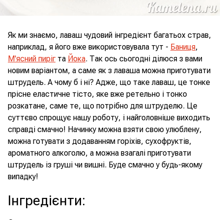
Як ми знаємо, лаваш чудовий інгредієнт багатьох страв,
наприклад, я його вже використовувала тут -
Баниця
,
М'ясний пиріг
та
Йока
. Так ось сьогодні ділюся з вами
новим варіантом, а саме як з лаваша можна приготувати
штрудель. А чому б і ні? Адже, що таке лаваш, це тонке
прісне еластичне тісто, яке вже ретельно і тонко
розкатане, саме те, що потрібно для штруделю. Це
суттєво спрощує нашу роботу, і найголовніше виходить
справді смачно! Начинку можна взяти свою улюблену,
можна готувати з додаванням горіхів, сухофруктів,
ароматного алкоголю, а можна взагалі приготувати
штрудель із груші чи вишні. Буде смачно у будь-якому
випадку!
Інгредієнти
: