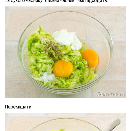
та сухого часнику, свіжий часник теж підходить.
Перемішати.