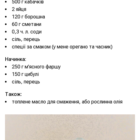
500 г кабачків
2 яйця
120 г борошна
60 г сметани
0,3 ч. л. соди
сіль, перець
спеції за смаком (у мене орегано та часник)
Начинка:
250 г м'ясного фаршу
150 г цибулі
сіль, перець
Також:
топлене масло для смаження, або рослинна олія