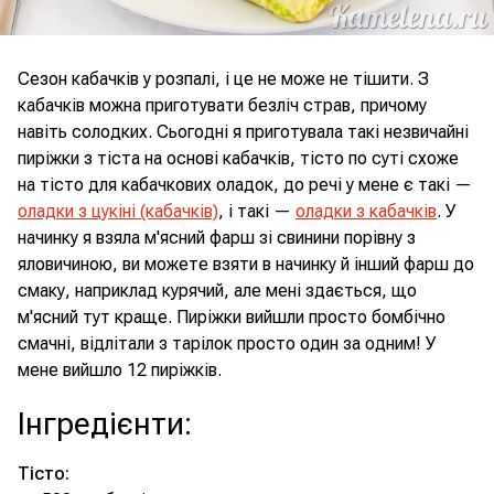
Сезон кабачків у розпалі, і це не може не тішити. З
кабачків можна приготувати безліч страв, причому
навіть солодких. Сьогодні я приготувала такі незвичайні
пиріжки з тіста на основі кабачків, тісто по суті схоже
на тісто для кабачкових оладок, до речі у мене є такі —
оладки з цукіні (кабачків)
, і такі —
оладки з кабачків
. У
начинку я взяла м'ясний фарш зі свинини порівну з
яловичиною, ви можете взяти в начинку й інший фарш до
смаку, наприклад курячий, але мені здається, що
м'ясний тут краще. Пиріжки вийшли просто бомбічно
смачні, відлітали з тарілок просто один за одним! У
мене вийшло 12 пиріжків.
Інгредієнти
:
Тісто: