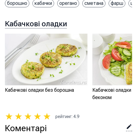
борошно
кабачки
орегано
сметана
фарш
ци
Кабачкові оладки
Кабачкові оладки без борошна
Кабачкові оладки з
беконом
★
★
★
★
★
рейтинг
:
4.9
Коментарі