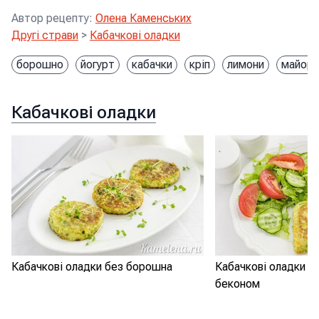
Автор рецепту
:
Олена Каменських
Другі страви
>
Кабачкові оладки
борошно
йогурт
кабачки
кріп
лимони
майора
Кабачкові оладки
Кабачкові оладки без борошна
Кабачкові оладки з
беконом