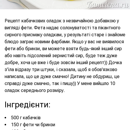
Рецепт кабачкових оладок з незвичайною добавкою у
вигляді фети. Фета надає солонуватості та пікантного
сирного присмаку оладкам, у результаті старе і знайоме
блюдо заграє новими фарбами. Якщо у вас не виявилося
фети або бринзи, ви можете взяти будь-який інший сир
або навіть підсолений зернистий сир, буде теж дуже
добре, хоча це вже і буде зовсім інший рецепт)) Дочка
з'їла відразу три штуки, і сказала, щоб я обов'язково
написала, що це дуже смачно! Дитину не обдуриш, це
справді дуже смачно, так і пишу)) У мене вийшло 10
оладок середнього розміру.
Інгредієнти
:
500 г кабачків
150 г фети чи бринзи