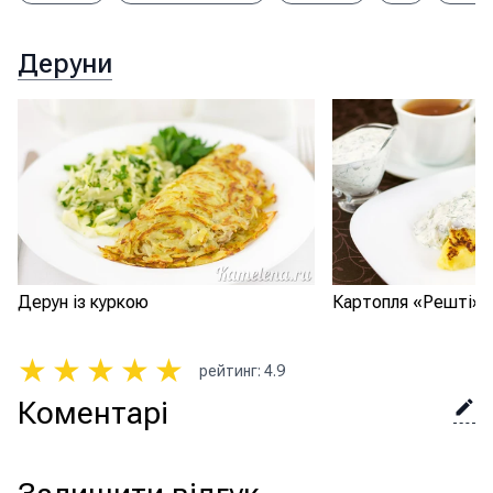
Деруни
Дерун із куркою
Картопля «Решті» 
★
★
★
★
★
рейтинг
:
4.9
Коментарі