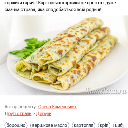
коржики гарячі! Картопляні коржики це проста і дуже
смачна страва, яка сподобається всій родині!
Автор рецепту
:
Олена Каменських
Другі страви
>
Деруни
борошно
вершкове масло
картопля
кріп
цибул