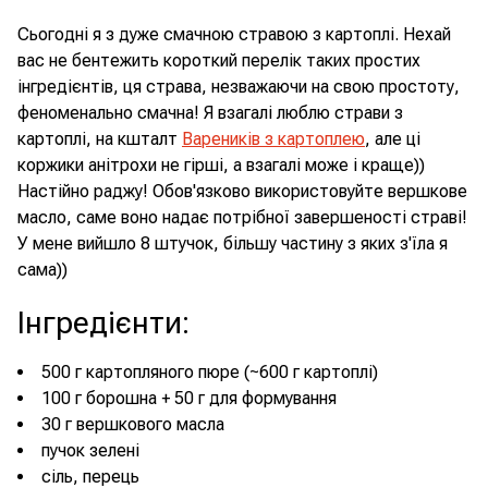
Сьогодні я з дуже смачною стравою з картоплі. Нехай
вас не бентежить короткий перелік таких простих
інгредієнтів, ця страва, незважаючи на свою простоту,
феноменально смачна! Я взагалі люблю страви з
картоплі, на кшталт
Вареників з картоплею
, але ці
коржики анітрохи не гірші, а взагалі може і краще))
Настійно раджу! Обов'язково використовуйте вершкове
масло, саме воно надає потрібної завершеності страві!
У мене вийшло 8 штучок, більшу частину з яких з'їла я
сама))
Інгредієнти
:
500 г картопляного пюре (~600 г картоплі)
100 г борошна + 50 г для формування
30 г вершкового масла
пучок зелені
сіль, перець