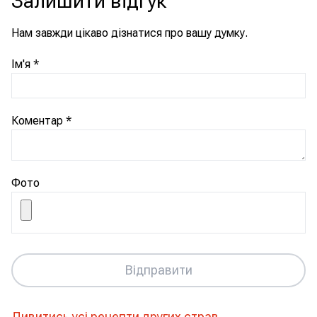
Залишити відгук
Нам завжди цікаво дізнатися про вашу думку.
Ім'я
*
Коментар
*
Фото
Відправити
Дивитись усі рецепти
других страв