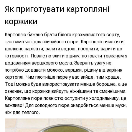
Як приготувати картопляні
коржики
Картоплю бажано брати білого крохмалистого сорту,
так само як і для звичайного пюре. Картоплю очистити,
довільно нарізати, залити водою, посолити, варити до
готовності. Повністю злити рідину, потовкти товкачем з
додаванням вершкового масла. Зверніть увагу не
потрібно додавати молоко, вершки, рідину від варіння
картоплі. Чим плотніше пюре у вас вийде, тим краще.
Тоді можна буде використовувати менше борошна, а це
означає, що коржики вийдуть ніжнішими та смачнішими.
Картопляне пюре повністю остудити у холодильнику, це
важливо! Для холодного пюре знадобиться менше муки,
ніж для теплого.