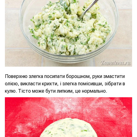
Поверхню злегка посипати борошном, руки змастити
олією, викласти крихти, і злегка помісивши, зібрати в
кулю. Тісто може бути липким, це нормально.