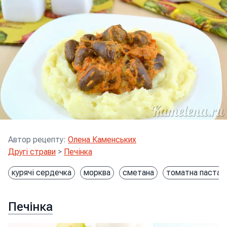
Автор рецепту
:
Олена Каменських
Другі страви
>
Печінка
курячі сердечка
морква
сметана
томатна паста
Печінка