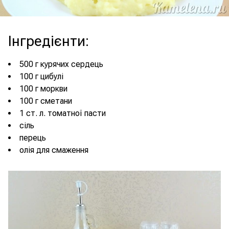
Інгредієнти
:
500 г курячих сердець
100 г цибулі
100 г моркви
100 г сметани
1 ст. л. томатної пасти
сіль
перець
олія для смаження