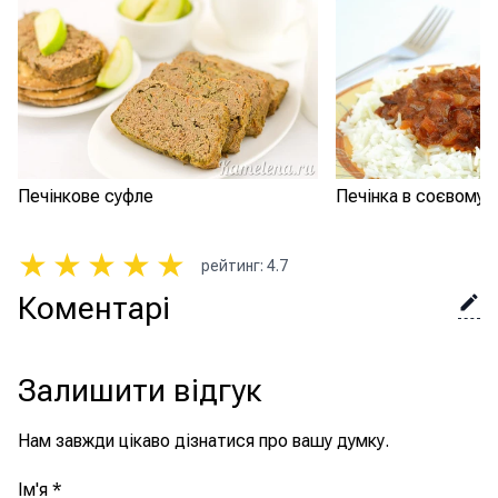
Печінкове суфле
Печінка в соєвому 
★
★
★
★
★
рейтинг
:
4.7
Коментарі
Залишити відгук
Нам завжди цікаво дізнатися про вашу думку.
Ім'я
*