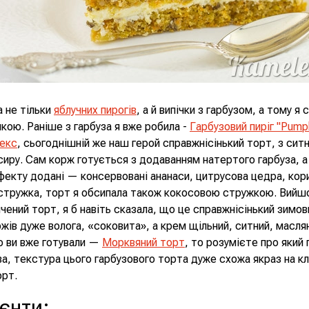
а не тільки
яблучних пирогів
, а й випічки з гарбузом, а тому я
чкою. Раніше з гарбуза я вже робила -
Гарбузовий пиріг "Pumpk
кекс
, сьогоднішній же наш герой справжнісінький торт, з си
иру. Сам корж готується з додаванням натертого гарбуза, а
фекту додані — консервовані ананаси, цитрусова цедра, кори
стружка, торт я обсипала також кокосовою стружкою. Вийш
чений торт, я б навіть сказала, що це справжнісінький зимов
жів дуже волога, «соковита», а крем щільний, ситний, маслян
о ви вже готували —
Морквяний торт
, то розумієте про який
а, текстура цього гарбузового торта дуже схожа якраз на к
орт.
ієнти
: