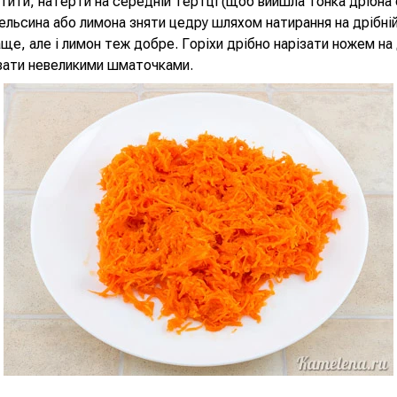
тити, натерти на середній тертці (щоб вийшла тонка дрібна 
ельсина або лимона зняти цедру шляхом натирання на дрібній
ще, але і лимон теж добре. Горіхи дрібно нарізати ножем на
ізати невеликими шматочками.