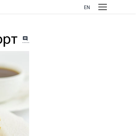
EN
орт