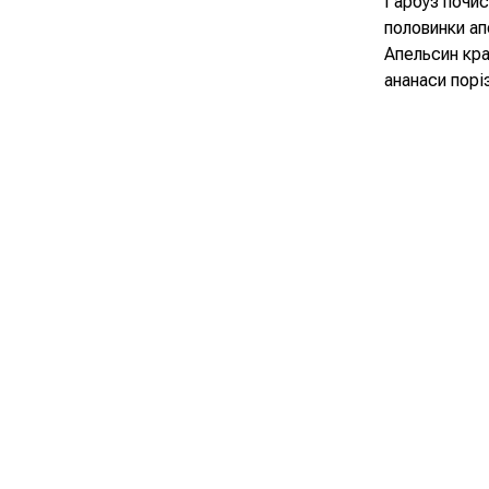
Гарбуз почис
половинки ап
Апельсин кра
ананаси пор