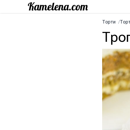
Торти
/
Торт
Тро