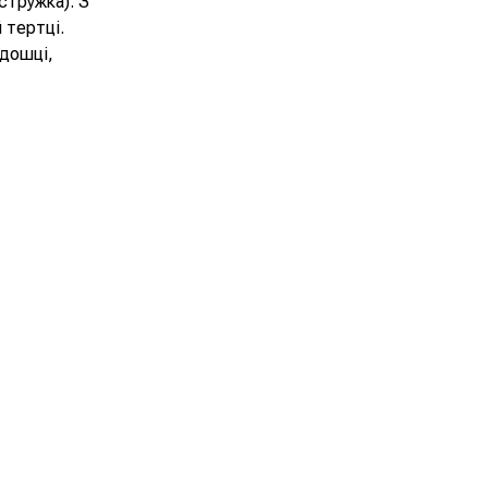
стружка). З
 тертці.
 дошці,