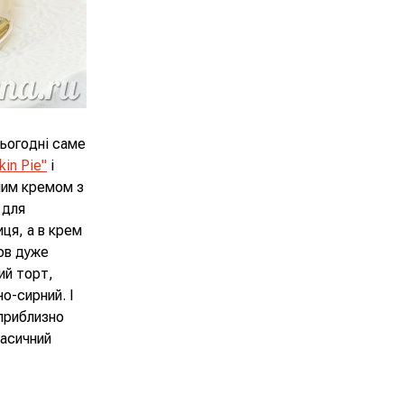
 сьогодні саме
in Pie"
і
тним кремом з
 для
ця, а в крем
ов дуже
ий торт,
о-сирний. І
 приблизно
ласичний