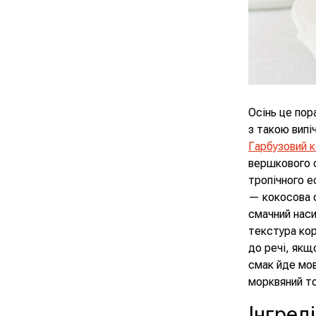
Осінь це пор
з такою випі
Гарбузовий 
вершкового с
тропічного е
— кокосова 
смачний наси
текстура кор
до речі, якщ
смак йде мов
морквяний т
Інгред