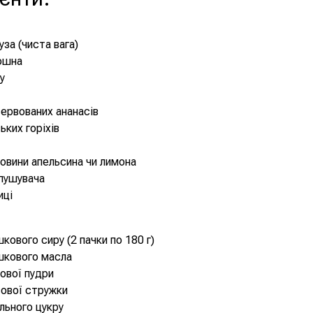
уза (чиста вага)
ошна
у
сервованих ананасів
ьких горіхів
овини апельсина чи лимона
зпушувача
иці
кового сиру (2 пачки по 180 г)
шкового масла
рової пудри
сової стружки
нільного цукру