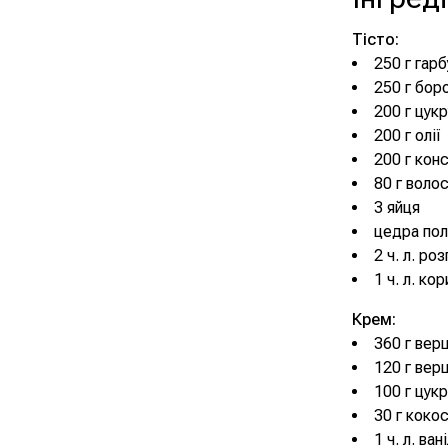
Тісто:
250 г гарб
250 г бор
200 г цукр
200 г олії
200 г кон
80 г волос
3 яйця
цедра пол
2 ч. л. ро
1 ч. л. кор
Крем:
360 г верш
120 г вер
100 г цук
30 г коко
1 ч. л. ва