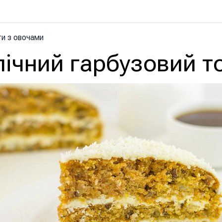
и з овочами
пічний гарбузовий т