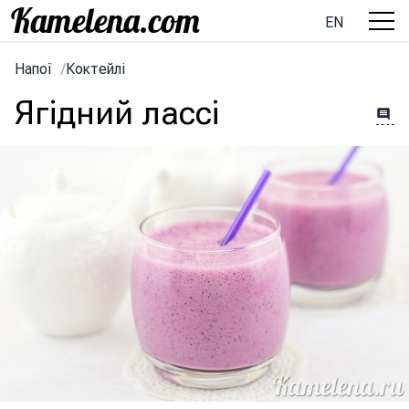
EN
Напої
/
Коктейлі
Ягідний лассі