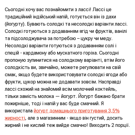
Сьогодні хочу вас познайомити з лассі! Лассі це
традиційний індійський напій, готується він із дахи
(йогурту). Бувають солодкі та несолодкі варіанти лассі.
Солодкі готуються з додаванням ягід чи фруктів, ванілі
та підсолоджувача за потребою – цукру чи меду.
Несолодкі варіанти готуються з додаванням солі і
спецій - кардамону або мускатного горіха. Сьогодні
пропоную зупинитися на солодкому варіанті, втім його
солодкість ви, звичайно, можете регулювати на свій
смак, якщо будете використовувати солодкі ягоди або
фрукти, цукор можна не додавати зовсім. Насправді
лассі схожий на знайомий всім молочний коктейль,
тільки замість молока — йогурт. Йогурт бажано брати
пожирніше, тоді і напій у вас буде смачний. Я
використала
йогурт домашнього приготування 3,5%
жирності
, але з магазинним - якщо він густий, досить
жирний і не кислий теж вийде смачно! Виходить 2 порції.