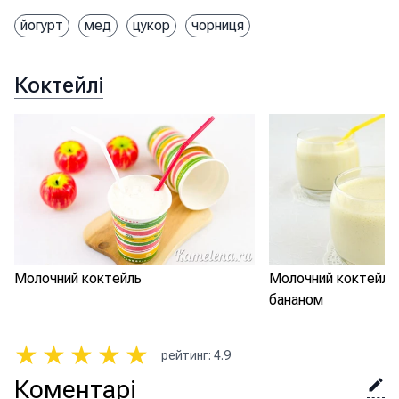
йогурт
мед
цукор
чорниця
Коктейлі
Молочний коктейль
Молочний коктейль
бананом
★
★
★
★
★
рейтинг
:
4.9
Коментарі