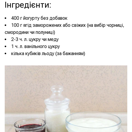
Інгредієнти
:
400 г йогурту без добавок
100 г ягід заморожених або свіжих (на вибір чорниці,
смородини чи полуниці)
2-3 ч. л. цукру чи меду
1 ч. л. ванільного цукру
кілька кубиків льоду (за бажанням)