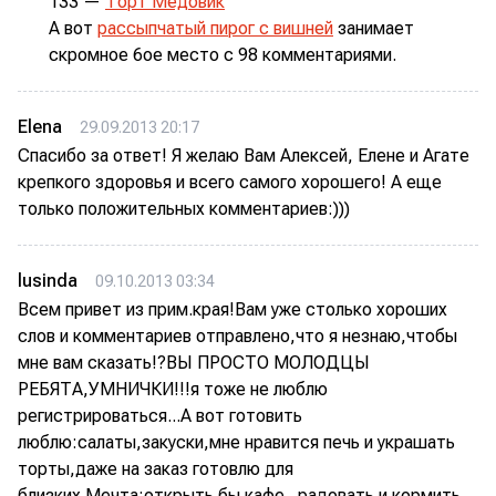
133 —
Торт Медовик
А вот
рассыпчатый пирог с вишней
занимает
скромное 6ое место с 98 комментариями.
Elena
29.09.2013 20:17
Спасибо за ответ! Я желаю Вам Алексей, Елене и Агате
крепкого здоровья и всего самого хорошего! А еще
только положительных комментариев:)))
lusinda
09.10.2013 03:34
Всем привет из прим.края!Вам уже столько хороших
слов и комментариев отправлено,что я незнаю,чтобы
мне вам сказать!?ВЫ ПРОСТО МОЛОДЦЫ
РЕБЯТА,УМНИЧКИ!!!я тоже не люблю
регистрироваться...А вот готовить
люблю:салаты,закуски,мне нравится печь и украшать
торты,даже на заказ готовлю для
близких.Мечта:открыть бы кафе...радовать и кормить