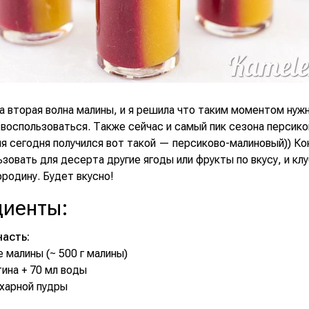
а вторая волна малины, и я решила что таким моментом нуж
воспользоваться. Также сейчас и самый пик сезона персико
ня сегодня получился вот такой — персиково-малиновый)) К
зовать для десерта другие ягоды или фрукты по вкусу, и клу
родину. Будет вкусно!
диенты
:
асть:
е малины (~ 500 г малины)
тина + 70 мл воды
ахарной пудры