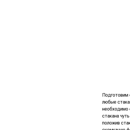
Подготовим с
любые стакан
необходимо 
стакана чуть
положив стак
скомканую фо