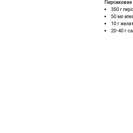
Персиковая 
350 г пер
50 мл апе
10 г жела
20-40 г с