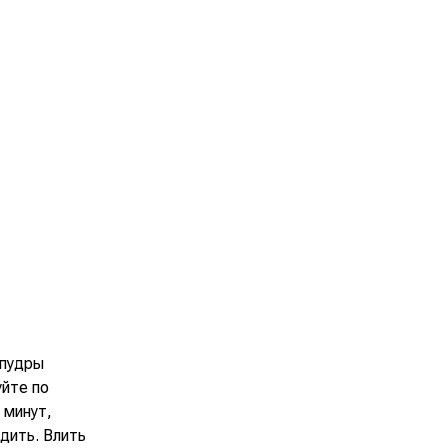
 пудры
уйте по
 минут,
дить. Влить