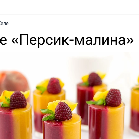
еле
е «Персик-малина»