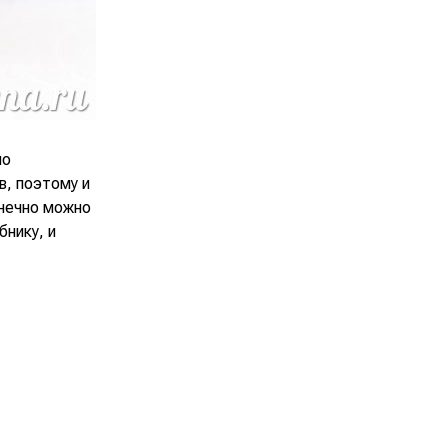
но
в, поэтому и
онечно можно
бнику, и