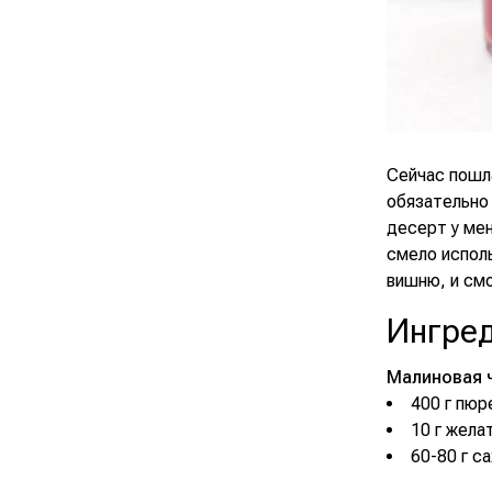
Сейчас пошл
обязательно 
десерт у ме
смело исполь
вишню, и смо
Ингре
Малиновая ч
400 г пюр
10 г жела
60-80 г с