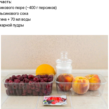
часть:
сикового пюре (~400 г персиков)
льсинового сока
тина + 70 мл воды
ахарной пудры