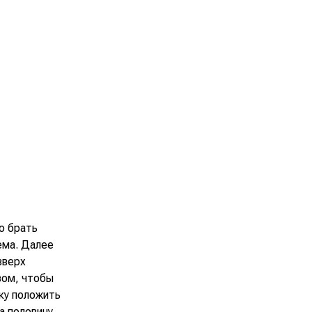
о брать
ема. Далее
вверх
зом, чтобы
лку положить
а половину.