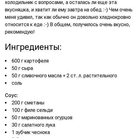
холодильник с вопросами, а осталась ли еще эта
вкусняшка, и хватит ли ему завтра на обед :-) Чем очень
меня удивил, так как обычно он довольно хладнокровно
относится к еде :-) В общем, получилось очень вкусно,
рекомендую!
Ингредиенты
:
600 г картофеля
50 г сыра
50 г сливочного масла + 2 ст. л. растительного
соль
Соус:
200 г сметаны
100 г филе сельди
50 г маринованных огурцов
30 г салатного лука
1 зубчик чеснока