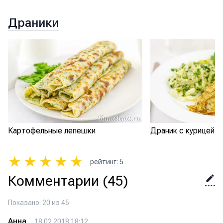
Драники
Картофельные лепешки
Драник с курицей
★
★
★
★
★
рейтинг
:
5
Комментарии
(45)
Показано: 20 из 45
Анна
18.02.2018 18:12