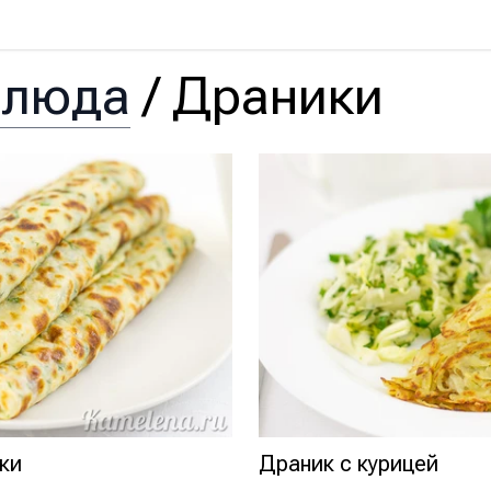
блюда
/
Драники
ки
Драник с курицей