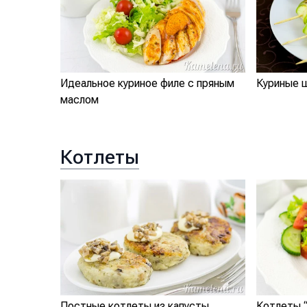
Идеальное куриное филе с пряным
Куриные 
маслом
Котлеты
Постные котлеты из капусты
Котлеты 