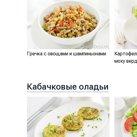
Гречка с овощами и шампиньонами
Картофель
моху верд
Кабачковые оладьи