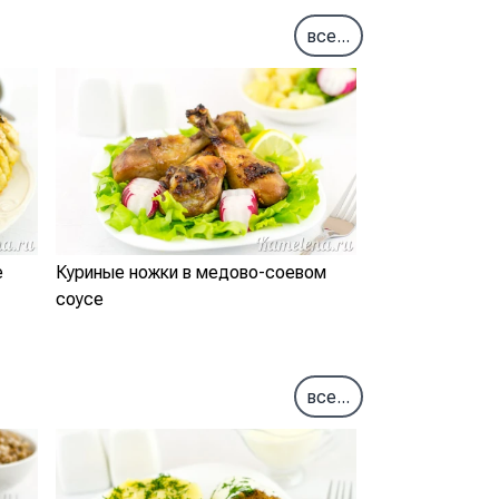
все...
е
Куриные ножки в медово-соевом
соусе
все...