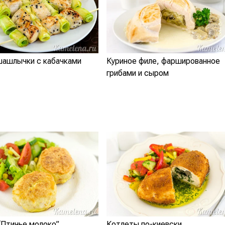
шашлычки с кабачками
Куриное филе, фаршированное
грибами и сыром
“Птичье молоко”
Котлеты по-киевски