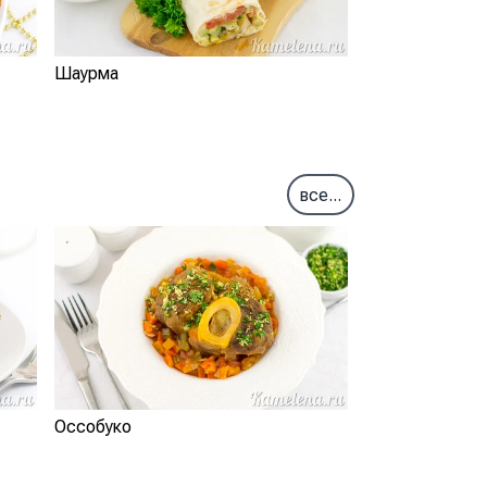
Шаурма
все...
Оссобуко