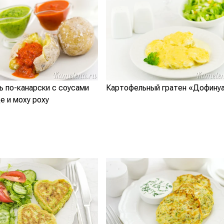
 по-канарски с соусами
Картофельный гратен «Дофину
е и моху роху