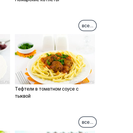
все...
Тефтели в томатном соусе с
тыквой
все...