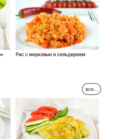
а»
Рис с морковью и сельдереем
все...