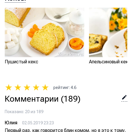
Пушистый кекс
Апельсиновый кекс
★
★
★
★
★
рейтинг
:
4.6
Комментарии
(189)
Показано: 20 из 189
Юлия
02.05.2019 23:23
Первый раз, как говорится блин комом, но я это к тому,