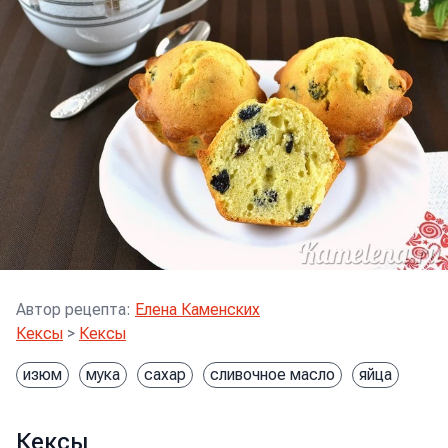
Автор рецепта
:
Елена Каменских
Кексы
>
Кексы
изюм
мука
сахар
сливочное масло
яйца
Кексы