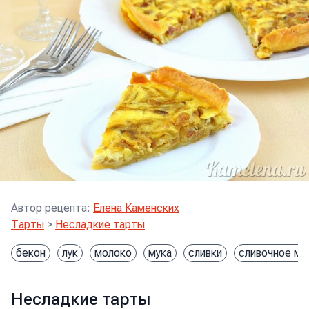
Автор рецепта
:
Елена Каменских
Тарты
>
Несладкие тарты
бекон
лук
молоко
мука
сливки
сливочное ма
Несладкие тарты