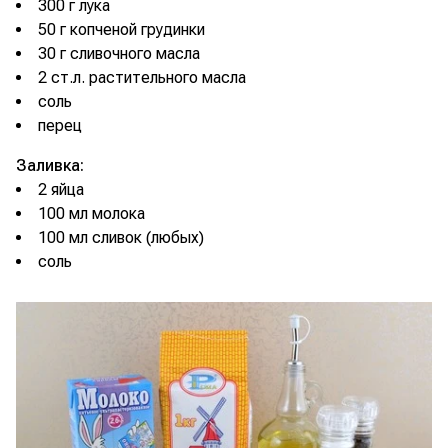
300 г лука
50 г копченой грудинки
30 г сливочного масла
2 ст.л. растительного масла
соль
перец
Заливка:
2 яйца
100 мл молока
100 мл сливок (любых)
соль