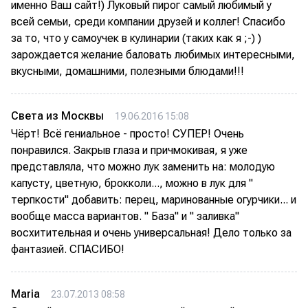
именно Ваш сайт!) Луковый пирог самый любимый у
всей семьи, среди компании друзей и коллег! Спасибо
за то, что у самоучек в кулинарии (таких как я ;-) )
зарождается желание баловать любимых интересными,
вкусными, домашними, полезными блюдами!!!
Света из Москвы
19.06.2016 15:08
Чёрт! Всё гениальное - просто! СУПЕР! Очень
понравился. Закрыв глаза и причмокивая, я уже
представляла, что можно лук заменить на: молодую
капусту, цветную, брокколи..., можно в лук для "
терпкости" добавить: перец, маринованные огурчики... и
вообще масса вариантов. " База" и " заливка"
восхитительная и очень универсальная! Дело только за
фантазией. СПАСИБО!
Maria
23.07.2013 08:58