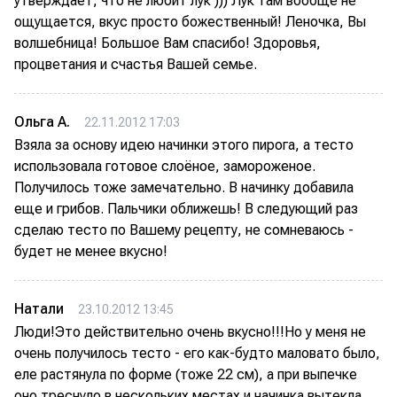
утверждает, что не любит лук ))) Лук там вообще не
ощущается, вкус просто божественный! Леночка, Вы
волшебница! Большое Вам спасибо! Здоровья,
процветания и счастья Вашей семье.
Ольга А.
22.11.2012 17:03
Взяла за основу идею начинки этого пирога, а тесто
использовала готовое слоёное, замороженое.
Получилось тоже замечательно. В начинку добавила
еще и грибов. Пальчики оближешь! В следующий раз
сделаю тесто по Вашему рецепту, не сомневаюсь -
будет не менее вкусно!
Натали
23.10.2012 13:45
Люди!Это действительно очень вкусно!!!Но у меня не
очень получилось тесто - его как-будто маловато было,
еле растянула по форме (тоже 22 см), а при выпечке
оно треснуло в нескольких местах и начинка вытекла