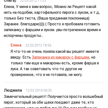
Ольга)
22.03.2012 17:23
Елена, У меня к вам вопрос, Можно ли Рецепт какой
нить на подобии, картофельного пирога с луком, и т.д,
только Без теста, (Ваша преданная поклонница)
Заранее. благодарю)))) ( Просто я пробовала готовить
запеканку с фаршем и луком. увы потраченное время и
испорчены продукты..
Елена
22.03.2012 18:56
Я что-то не очень поняла какой вы рецепт имеете
ввиду. Есть
Запеканка из макарон с фаршем
, но
только там еще и макароны есть, кроме фарша и
лука. А так советовать что-то другое не
проверенное, что я не готовила, не могу.
Людмила
12.02.2014 06:35
Замечательный рецепт! Получается просто волшебный
пирог, который за обе щеки поедают даже те, кто