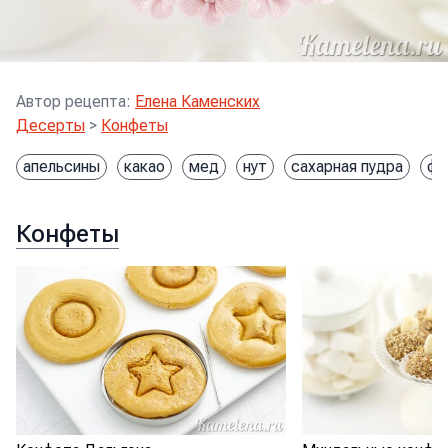
Автор рецепта
:
Елена Каменских
Десерты
>
Конфеты
апельсины
какао
мед
нут
сахарная пудра
фи
Конфеты