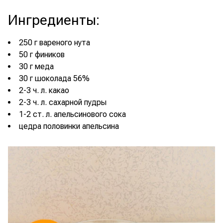
Ингредиенты
:
250 г вареного нута
50 г фиников
30 г меда
30 г шоколада 56%
2-3 ч. л. какао
2-3 ч. л. сахарной пудры
1-2 ст. л. апельсинового сока
цедра половинки апельсина