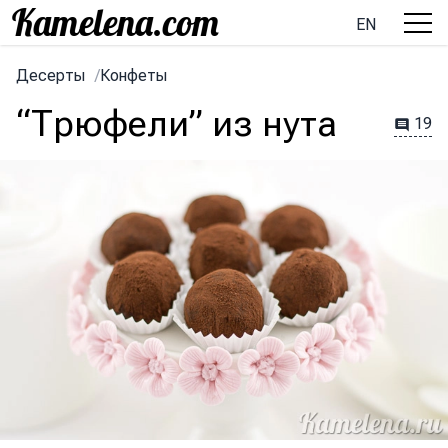
EN
Десерты
/
Конфеты
“Трюфели” из нута
19