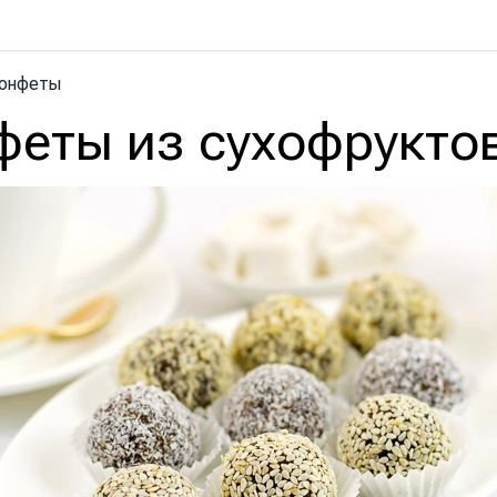
онфеты
феты из сухофрукто