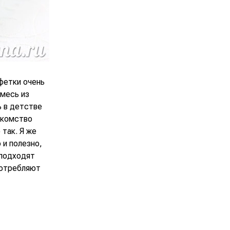
фетки очень
смесь из
ь в детстве
акомство
 так. Я же
 и полезно,
 подходят
употребляют