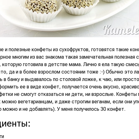
е и полезные конфеты из сухофруктов, готовятся такие кон
рное многим из вас знакома такая замечательная полезная 
 которую готовила в детстве мама. Лично я ела такую смес
то, да и в более взрослом состоянии тоже :-) Обычно это л
 в банку и выдавалось по столовой ложке, к чаю, или просто
ормить ее в виде конфет, получается очень вкусно, красиво
фетки не смогут отказаться ни дети, ни взрослые. Конфеты
х можно вегетарианцам, и даже строгим веганам, если они 
о можно и не добавлять). У меня получилось 30 конфет.
диенты
:
ги