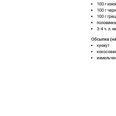
100 г изю
100 г чер
100 г гре
половинка
3-4 ч. л. 
Обсыпка (на
кунжут
кокосова
измельче