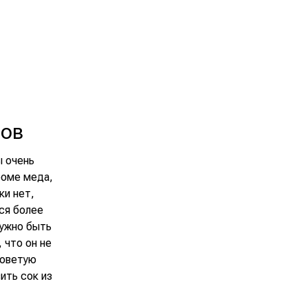
тов
ы очень
роме меда,
ки нет,
ся более
нужно быть
 что он не
советую
ить сок из