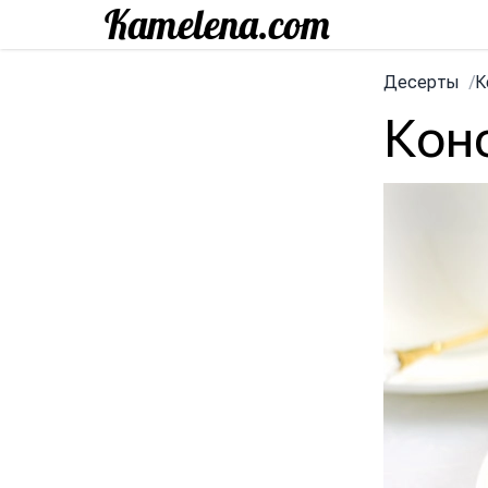
Десерты
/
К
Кон