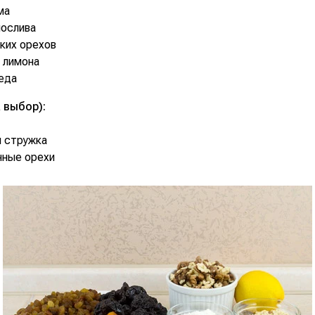
ма
нослива
цких орехов
 лимона
меда
 выбор):
я стружка
нные орехи