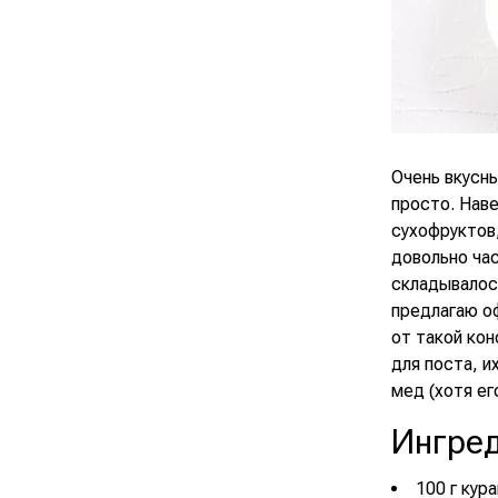
Очень вкусны
просто. Наве
сухофруктов,
довольно час
складывалось
предлагаю оф
от такой кон
для поста, и
мед (хотя ег
Ингре
100 г кура