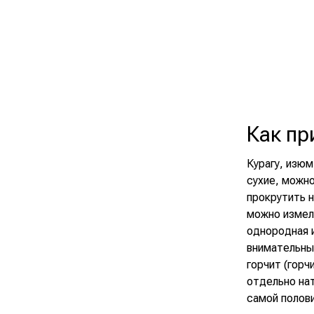
Как пр
Курагу, изюм
сухие, можно
прокрутить н
можно измель
однородная 
внимательны
горчит (горч
отдельно нат
самой полови