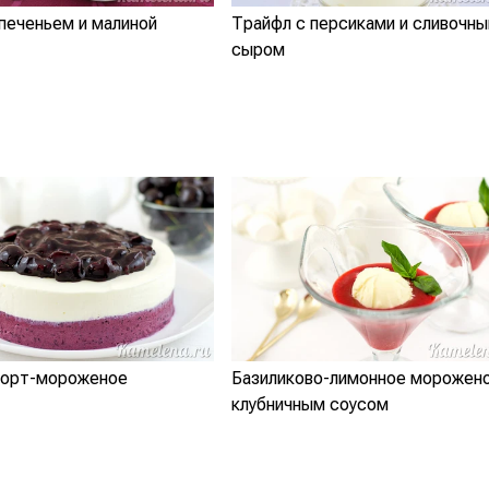
печеньем и малиной
Трайфл с персиками и сливочн
сыром
торт-мороженое
Базиликово-лимонное морожено
клубничным соусом