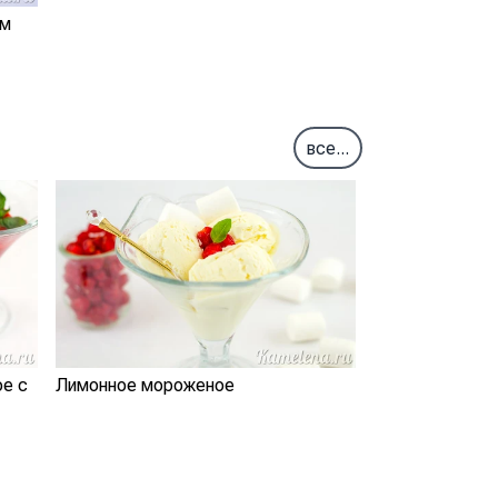
ым
все...
е с
Лимонное мороженое