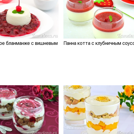
ое бланманже с вишневым
Панна котта с клубничным соус