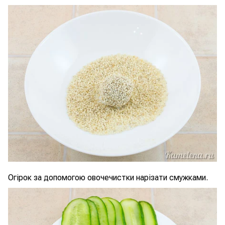
Огірок за допомогою овочечистки нарізати смужками.