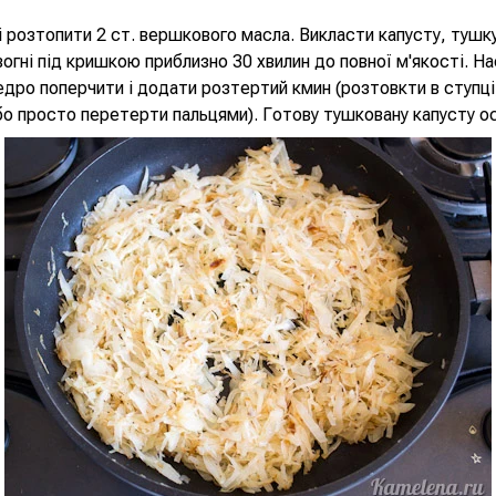
 розтопити 2 ст. вершкового масла. Викласти капусту, тушк
огні під кришкою приблизно 30 хвилин до повної м'якості. Н
дро поперчити і додати розтертий кмин (розтовкти в ступці
бо просто перетерти пальцями). Готову тушковану капусту о