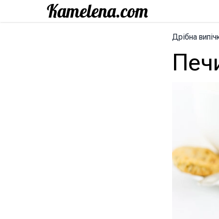
Дрібна випіч
Печ