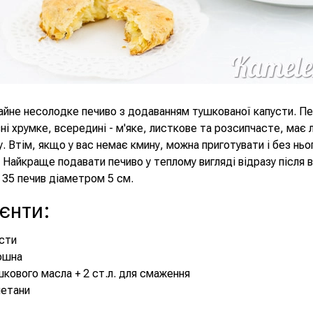
айне несолодке печиво з додаванням тушкованої капусти. П
ні хрумке, всередині - м'яке, листкове та розсипчасте, має 
. Втім, якщо у вас немає кмину, можна приготувати і без ньо
 Найкраще подавати печиво у теплому вигляді відразу після в
35 печив діаметром 5 см.
ієнти
:
усти
ошна
шкового масла + 2 ст.л. для смаження
метани