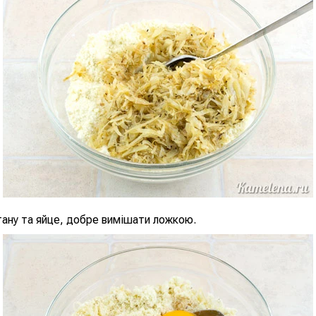
ану та яйце, добре вимішати ложкою.