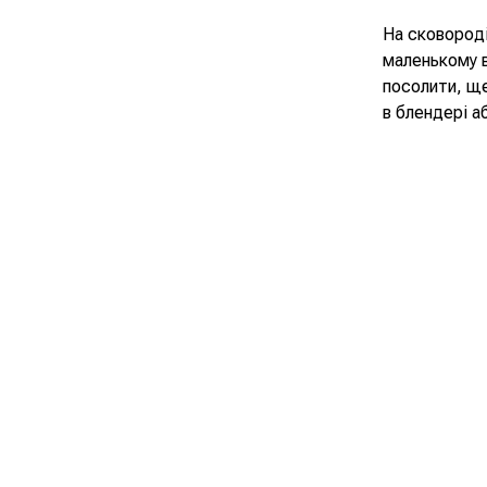
На сковороді
маленькому в
посолити, ще
в блендері а