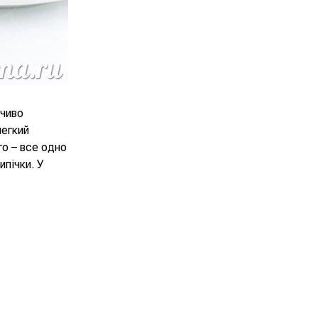
ечиво
легкий
го – все одно
ипічки. У