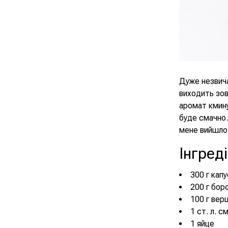
Дуже незвич
виходить зов
аромат кмину
буде смачно.
мене вийшло 
Інгред
300 г кап
200 г бор
100 г вер
1 ст. л. с
1 яйце