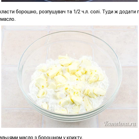
класти борошно, розпушувач та 1/2 ч.л. солі. Туди ж додати 
масло.
альцями масло з борошном у крихту.