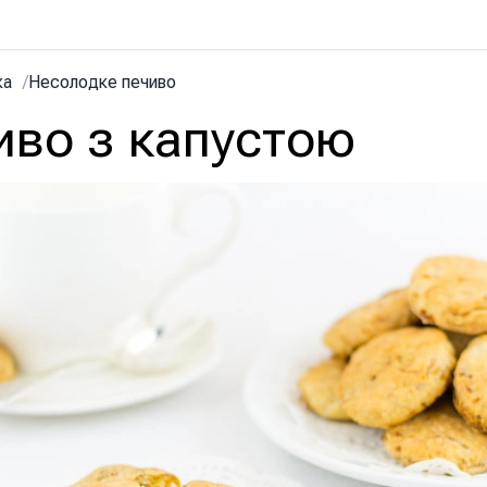
ка
/
Несолодке печиво
иво з капустою