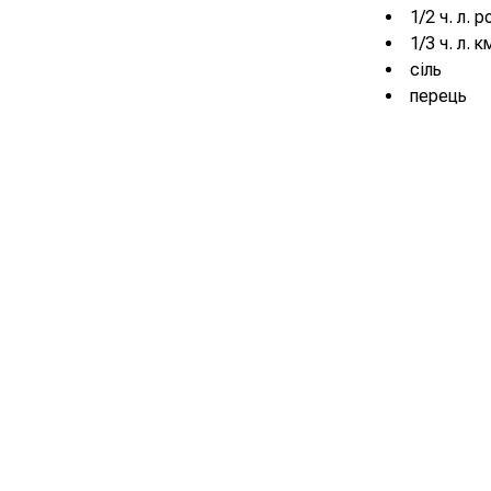
1/2 ч. л. 
1/3 ч. л. 
сіль
перець