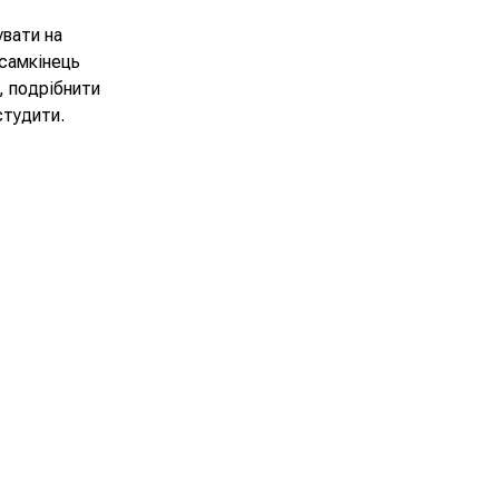
увати на
асамкінець
, подрібнити
студити.