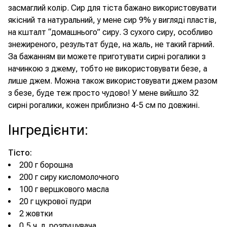
засмаглий колір. Сир для тіста бажано використовувати
якісний та натуральний, у мене сир 9% у вигляді пластів,
на кшталт “домашнього” сиру. З сухого сиру, особливо
знежиреного, результат буде, на жаль, не такий гарний.
За бажанням ви можете приготувати сирні рогалики з
начинкою з джему, тобто не використовувати безе, а
лише джем. Можна також використовувати джем разом
з безе, буде теж просто чудово! У мене вийшло 32
сирні рогалики, кожен приблизно 4-5 см по довжині.
Інгредієнти
:
Тісто:
200 г борошна
200 г сиру кисломолочного
100 г вершкового масла
20 г цукрової пудри
2 жовтки
0,5 ч. л. розпушувача