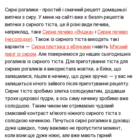
Сирні рогалики - простий і смачний рецепт домашньої
випічки з сиру. У мене на сайті вже є безліч рецептів
випічки з сирного тіста, це й різні види печива,
наприклад, таке
Сирне печиво «Вушка»
і
Сирне печиво
(несолодке)
. Також із сирного тіста виходять такі
варіанти —
Сирна плетінка з яблуками
і навіть
М'ясний
пиріг із сиром
. Але повернемося до наших сьогоднішніх
рогаликів із сирного тіста. Для приготування тіста для
сирних рогаликів я використала жовтки, а білки, що
залишилися, пішли в начинку, що дуже зручно — у вас не
залишиться нічого зайвого після приготування рецепту.
Сирне тісто зробимо злегка солодкуватим, додавши
трохи цукрової пудри, а ось саму начинку зробимо вже
солодшою. Таким чином ми отримаємо чудовий
смаковий контраст м'якого ніжного сирного тіста з
солодкою начинкою. Печуться сирні рогалики в духовці
дуже швидко, тому важливо не пропустити момент,
коли вони ще дуже ніжні, але вже мають гарний