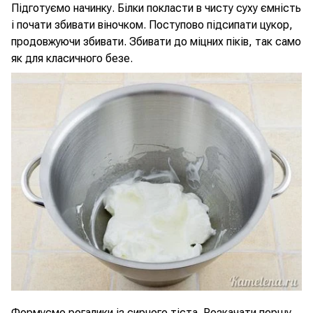
Підготуємо начинку. Білки покласти в чисту суху ємність
і почати збивати віночком. Поступово підсипати цукор,
продовжуючи збивати. Збивати до міцних піків, так само
як для класичного безе.
Формуємо рогалики із сирного тіста. Розкачати першу