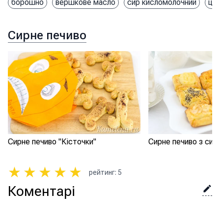
борошно
вершкове масло
сир кисломолочний
цу
Сирне печиво
Сирне печиво "Кісточки"
Сирне печиво з сир
★
★
★
★
★
рейтинг
:
5
Коментарі