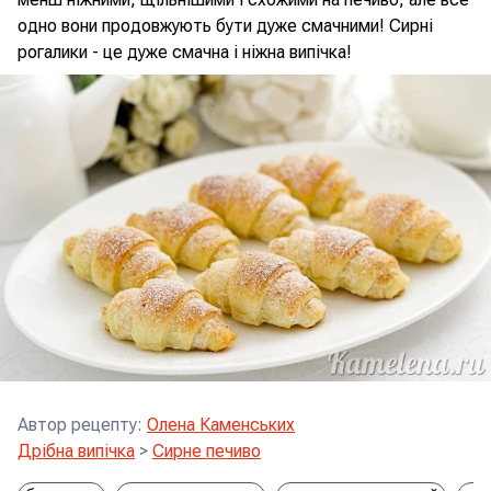
одно вони продовжують бути дуже смачними! Сирні
рогалики - це дуже смачна і ніжна випічка!
Автор рецепту
:
Олена Каменських
Дрібна випічка
>
Сирне печиво