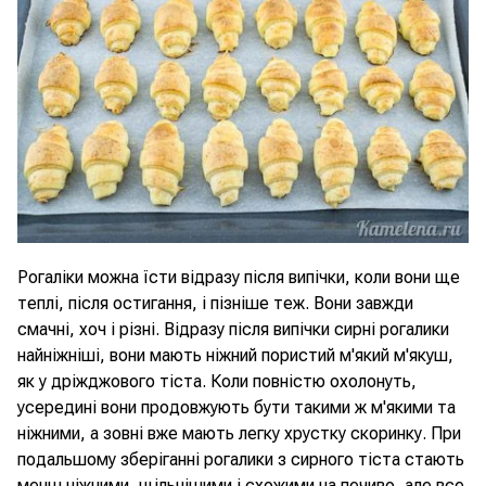
Рогаліки можна їсти відразу після випічки, коли вони ще
теплі, після остигання, і пізніше теж. Вони завжди
смачні, хоч і різні. Відразу після випічки сирні рогалики
найніжніші, вони мають ніжний пористий м'який м'якуш,
як у дріжджового тіста. Коли повністю охолонуть,
усередині вони продовжують бути такими ж м'якими та
ніжними, а зовні вже мають легку хрустку скоринку. При
подальшому зберіганні рогалики з сирного тіста стають
менш ніжними, щільнішими і схожими на печиво, але все