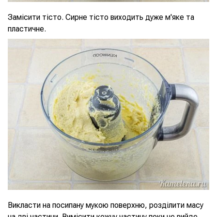
Замісити тісто. Сирне тісто виходить дуже м'яке та
пластичне.
Викласти на посипану мукою поверхню, розділити масу
на дві частини. Вимісити кожну частину поки не вийде