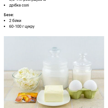
дрібка солі
Безе:
2 білки
60-100 г цукру