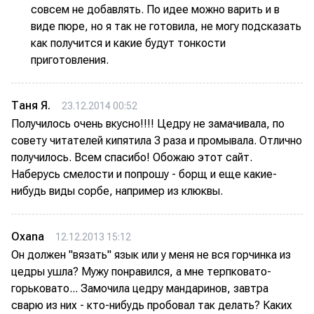
совсем не добавлять. По идее можно варить и в
виде пюре, но я так не готовила, не могу подсказать
как получится и какие будут тонкости
приготовления.
Таня Я.
23.12.2014 00:52
Получилось очень вкусно!!!! Цедру не замачивала, по
совету читателей кипятила 3 раза и промывала. Отлично
получилось. Всем спасибо! Обожаю этот сайт.
Наберусь смелости и попрошу - борщ и еще какие-
нибудь виды сорбе, например из клюквы.
Oxana
12.12.2013 15:12
Он должен "вязать" язык или у меня не вся горчинка из
цедры ушла? Мужу понравился, а мне терпковато-
горьковато... Замочила цедру мандаринов, завтра
сварю из них - кто-нибудь пробовал так делать? Каких