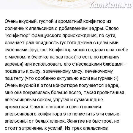
Очень вкусный, густой и ароматный конфитюр из
солнечных апельсинов с добавлением цедры. Слово
"конфитюр" французского происхождения, по сути,
означает разновидность густого джема с цельными
кусочками фруктов. Конфитюр можно подавать на хлебе
с маслом, к булочке на завтрак (то есть по принципу
варенья) или использовать его с несладкими блюдами –
подавать к сыру, запеченному мясу, печёночному
паштету (что особенно актуально если вы гурман :-)
Очень вкусной в этом конфитюре получается цедра,
мне она понравилась больше всего, такая пропитанная
апельсиновым соком, упругая и сумасшедше
ароматная. Самое сложное в приготовлении
апельсинового конфитюра это почистить эти самые
апельсины от белых пленок. Занятие не быстрое, но
стоит затраченных усилий. Из трех апельсинов