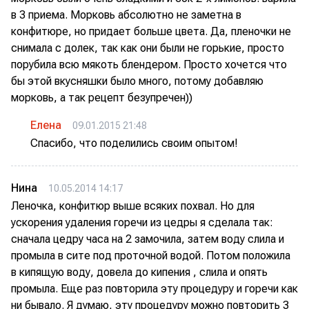
в 3 приема. Морковь абсолютно не заметна в
конфитюре, но придает больше цвета. Да, пленочки не
снимала с долек, так как они были не горькие, просто
порубила всю мякоть блендером. Просто хочется что
бы этой вкусняшки было много, потому добавляю
морковь, а так рецепт безупречен))
Елена
09.01.2015 21:48
Спасибо, что поделились своим опытом!
Нина
10.05.2014 14:17
Леночка, конфитюр выше всяких похвал. Но для
ускорения удаления горечи из цедры я сделала так:
сначала цедру часа на 2 замочила, затем воду слила и
промыла в сите под проточной водой. Потом положила
в кипящую воду, довела до кипения , слила и опять
промыла. Еще раз повторила эту процедуру и горечи как
ни бывало. Я думаю, эту процедуру можно повторить 3