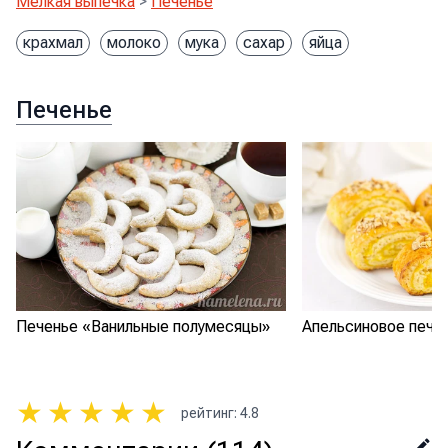
Мелкая выпечка
>
Печенье
крахмал
молоко
мука
сахар
яйца
Печенье
Печенье «Ванильные полумесяцы»
Апельсиновое пече
★
★
★
★
★
рейтинг
:
4.8