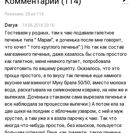
Комментарии
(114)
Показано: 20 из 114
Darya
14.06.2018 20:16
Гостевали у родных, там к чаю подавали галетное
печенье типа " Марии", и доченька после мне говорит,
что хочет " того круглого печенья":) Но так как состав
магазинного печенья, даже казалось бы столь простого
как галетное, меня немного пугает, попробовала
приготовить по вашему рецепту. Оказалось, что это
проще простого, а по вкусу так печенье еще намного
вкуснее магазинного! Муку брала 50/50, вместо молока
вода, раскатывала на силиконовом коврике, на нем же и
выпекала. Доченька стаканом сама вырезала печенье и
все наблюдала за процессом выпечки:) А потом ела за
две щеки на полдник с яблочным узваром, с ней и муж
хрустел, а там уже и я взяла парочку к чаю. Так что
иногда что-нибудь простое, без изысков, пользуется
большим успехом! Лена, как думаете, такое печенье