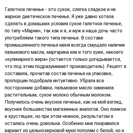
Галетное печенье - это сухое, слегка сладкое и не
жирное диетическое печенье. Я уже давно хотела
сделать в домашних условия сухое галетное печенье,
по типу «Марии», так как и я, и муж и наша дочь часто
употребляем такого типа печенье. В составе
промышленного печенья меня всегда смущало наличие
пальмового масла, маргарина или и того хуже, некоего
«кулинарного жира» (остается только догадывается,
что под этим подразумевает производитель). Рецепт я
составила, прочитав состав печенья на упаковке,
пропорции подобрала интуитивно. Убрала все
посторонние добавки, пальмовое масло заменила
растительным, сухое молоко обычным молоком.
Получилось очень вкусное печенье, как на мой взгляд,
вкуснее большинства магазинных аналогов. Оно ломкое
и хрустящее, но при этом нежное, результатом я
осталась очень довольна. Особенно мне понравился
вариант из цельнозерновой муки пополам с белой, но и