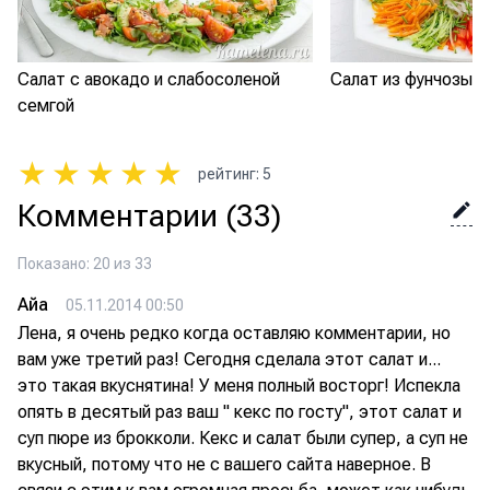
Салат с авокадо и слабосоленой
Салат из фунчозы 
семгой
★
★
★
★
★
рейтинг
:
5
Комментарии
(33)
Показано: 20 из 33
Айа
05.11.2014 00:50
Лена, я очень редко когда оставляю комментарии, но
вам уже третий раз! Сегодня сделала этот салат и...
это такая вкуснятина! У меня полный восторг! Испекла
опять в десятый раз ваш " кекс по госту", этот салат и
суп пюре из брокколи. Кекс и салат были супер, а суп не
вкусный, потому что не с вашего сайта наверное. В