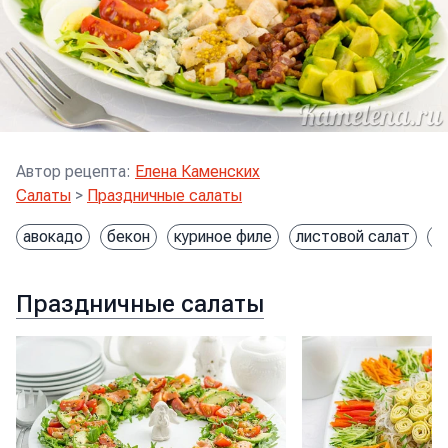
Автор рецепта
:
Елена Каменских
Салаты
>
Праздничные салаты
авокадо
бекон
куриное филе
листовой салат
п
Праздничные салаты