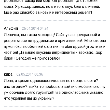
добавляют сахар или мёд. Он добавил 1,5 ст. ложки
мёда. Я рассердилась, но в итоге вкус был отличный.
Ещё раз спасибо за новый и интересный рецепт!
Альфия
26.04.2014 04:24
Леночка, вы такая молодец! Сайт у вас прекрасный и
рецепты все нетрудоемкие и оригинальный. Мне как раз
нужен был необычный салатик, чтобы друзей угостить и
-вот он! Да какие вкусные ингридиенты - авокадо, дор
блю!!! Сегодня же приготовлю!
кира
02.05.2014 00:36
Лена, а кроме одноклассников вы есть еще в сети?
инстаграмм? тви?а то пробовала зайти с мобильного, ну
уж ооочень долго грузится!!!и в одноклассника указано
что украина! вы из украины?