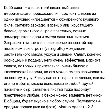
Кобб салат – это сытный пикантный салат
американского происхождения, состоит сплошь из
одних вкусных ингредиентов – обжаренного куриного
филе, сытного авокадо, вареных яиц, хрустящего
бекона, ароматного сыра с плесенью, сочных
помидорчиков черри и смеси салатных листьев.
Заправляется все это великолепие заправкой под
названием «винегрет» (vinaigrette) – эмульсии
растительного масла, уксуса и специй. Салат, конечно,
роскошный и подача у него очень эффектная. Вариант
салата, который я приготовила, очень близок к
классической версии, но его можно смело варьировать
по своему вкусу. Если у вас нет сыра с плесенью, или вы
его не любите, можно использовать любой другой
пикантный сыр, салатные листья тоже подойдут
практически любые, а бекон можно заменить ветчиной.
В общем, будет вкусно в любом случае. Получается 4
средних порции (как на фото). Можно сделать 2-3