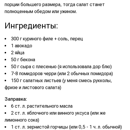
порции большего размера, тогда салат станет
полноценным обедом или ужином.
Ингредиенты
:
300 г куриного филе + соль, перец
1 авокадо
2 яйца
50 г бекона
50 г сыра с плесенью (я использовала дор блю)
7-8 помидоров черри (или 2 обычных помидора)
150 г салатных листьев (у меня смесь рукколы,
фризе и листового салата)
Заправка:
6 ст. л. растительного масла
2 ст. л. яблочного или винного уксуса (или же
лимонного сока)
1 ст. л. зернистой горчицы (или 0,5 - 1 ч. л. обычной)