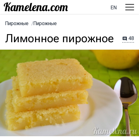
EN
Пирожные
/
Пирожные
Лимонное пирожное
48