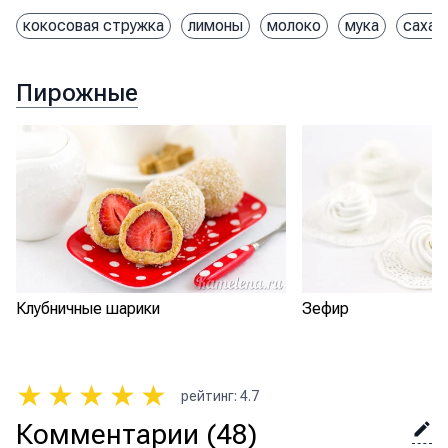
кокосовая стружка
лимоны
молоко
мука
сахар
Пирожные
Клубничные шарики
Зефир
★
★
★
★
★
рейтинг
:
4.7
Комментарии
(48)